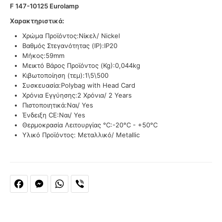
F 147-10125 Eurolamp
Χαρακτηριστικά:
Χρώμα Προϊόντος:
Νίκελ/ Nickel
Βαθμός Στεγανότητας (IP):
IP20
Μήκος:
59mm
Μεικτό Βάρος Προϊόντος (Kg):
0,044kg
Κιβωτοποίηση (τεμ):
1\5\500
Συσκευασία:
Polybag with Head Card
Χρόνια Εγγύησης:
2 Χρόνια/ 2 Years
Πιστοποιητικά:
Ναι/ Yes
Ένδειξη CE:
Ναι/ Yes
Θερμοκρασία Λειτουργίας °C:
-20°C - +50°C
Υλικό Προϊόντος:
Μεταλλικό/ Metallic
Facebook
Messenger
WhatsApp
Viber