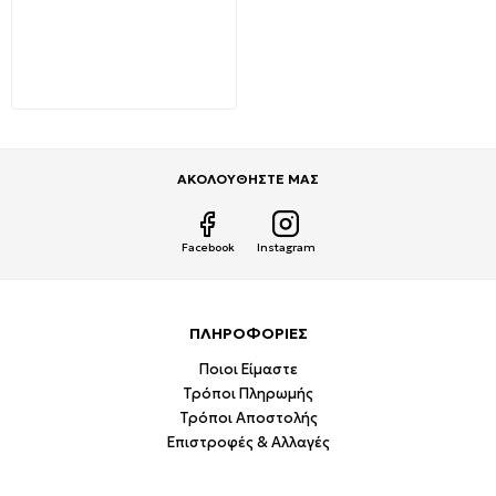
2-way splitter TV/SAT
επιγείου και δορυφορικού
σήματος τύπου F 147-
10125 Eurolamp
2,99€
3,31€
ΑΚΟΛΟΥΘΗΣΤΕ ΜΑΣ
Facebook
Instagram
ΠΛΗΡΟΦΟΡΙΕΣ
Ποιοι Είμαστε
Τρόποι Πληρωμής
Τρόποι Αποστολής
Επιστροφές & Αλλαγές