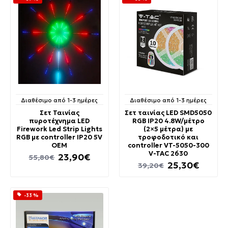
Διαθέσιμο από 1-3 ημέρες
Διαθέσιμο από 1-3 ημέρες
Σετ Ταινίας
Σετ ταινίας LED SMD5050
πυροτέχνημα LED
RGB IP20 4.8W/μέτρο
Firework Led Strip Lights
(2×5 μέτρα) με
RGB με controller IP20 5V
τροφοδοτικό και
OEM
controller VT-5050-300
V-TAC 2630
23,90€
55,80€
25,30€
39,20€
-33 %