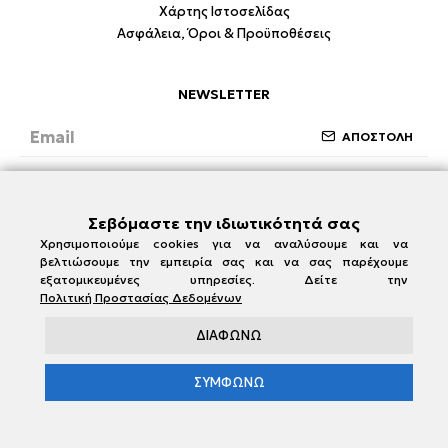
Χάρτης Ιστοσελίδας
Ασφάλεια, Όροι & Προϋποθέσεις
NEWSLETTER
ΑΠΟΣΤΟΛΗ
Έχω διαβάσει και συμφωνώ με την ενότητα
Ασφάλεια, Όροι & Προϋποθέσεις
Σεβόμαστε την ιδιωτικότητά σας
Χρησιμοποιούμε cookies για να αναλύσουμε και να
βελτιώσουμε την εμπειρία σας και να σας παρέχουμε
εξατομικευμένες υπηρεσίες. Δείτε την
Πολιτική Προστασίας Δεδομένων
ΔΙΑΦΩΝΩ
ΣΥΜΦΩΝΩ
e-damianakis.gr © 2026
ΦΙΛΤΡΑ
Powered by
SBZ Systems
&
EMDI Business Management