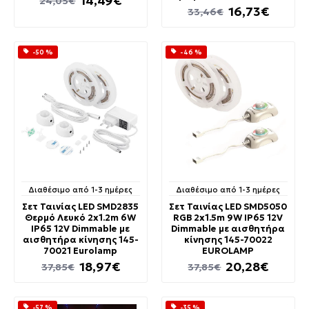
14,49€
24,05€
16,73€
33,46€
-50 %
-46 %
Διαθέσιμο από 1-3 ημέρες
Διαθέσιμο από 1-3 ημέρες
Σετ Ταινίας LED SMD2835
Σετ Ταινίας LED SMD5050
Θερμό Λευκό 2x1.2m 6W
RGB 2x1.5m 9W IP65 12V
IP65 12V Dimmable με
Dimmable με αισθητήρα
αισθητήρα κίνησης 145-
κίνησης 145-70022
70021 Eurolamp
EUROLAMP
18,97€
20,28€
37,85€
37,85€
-57 %
-35 %