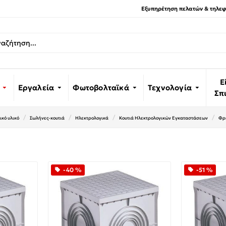
Εξυπηρέτηση πελατών & τηλεφω
Ε
Εργαλεία
Φωτοβολταϊκά
Τεχνολογία
Σπ
κό υλικό
Σωλήνες-κουτιά
Ηλεκτρολογικά
Κουτιά Ηλεκτρολογικών Εγκαταστάσεων
Φρε
-40 %
-51 %