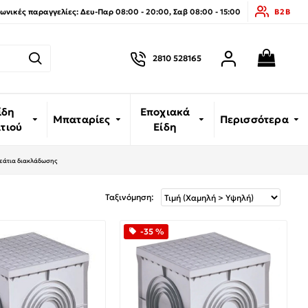
νικές παραγγελίες: Δευ-Παρ 08:00 - 20:00, Σαβ 08:00 - 15:00
B2B
2810 528165
ίδη
Εποχιακά
Μπαταρίες
Περισσότερα
ιτιού
Είδη
άτια διακλάδωσης
Ταξινόμηση:
-35 %