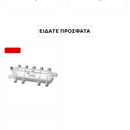
ΕΙΔΑΤΕ ΠΡΟΣΦΑΤΑ
-31 %
Διαθέσιμο από 1-3 ημέρες
8-way splitter TV/SAT
επίγειου και δορυφορικού
σήματος 8 Εξόδων 5-