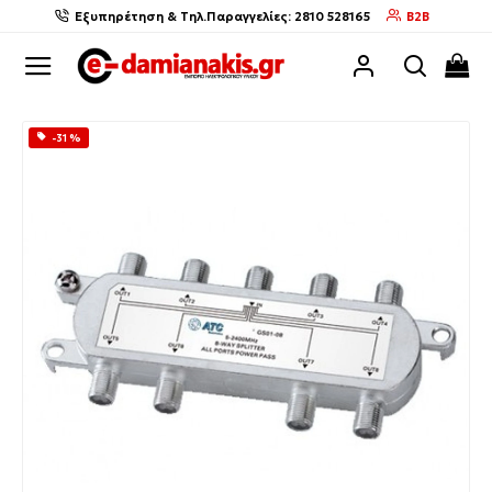
Εξυπηρέτηση & Τηλ.Παραγγελίες: 2810 528165
B2B
-31 %