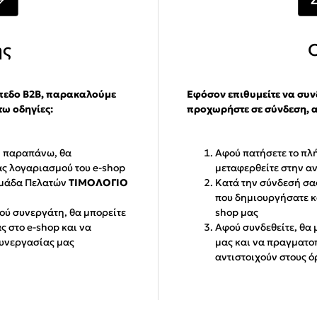
ής
ίπεδο Β2Β, παρακαλούμε
Εφόσον επιθυμείτε να συν
ω οδηγίες:
προχωρήστε σε σύνδεση, 
Η
παραπάνω, θα
Αφού πατήσετε το πλ
ας λογαριασμού του e-shop
μεταφερθείτε στην α
 Ομάδα Πελατών
ΤΙΜΟΛΟΓΙΟ
Κατά την σύνδεσή σας
που δημιουργήσατε κ
ού συνεργάτη, θα μπορείτε
shop μας
ς στο e-shop και να
Αφού συνδεθείτε, θα 
 συνεργασίας μας
μας και να πραγματοπ
αντιστοιχούν στους 