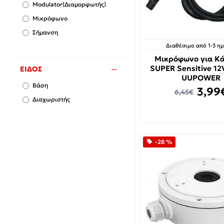
Modulator(Διαμορφωτής)
Μικρόφωνο
Σήμανση
Διαθέσιμο από 1-3 η
Μικρόφωνο για Κ
SUPER Sensitive 12
ΕΊΔΟΣ
UUPOWER
Βάση
3,99
6,45€
Διαχωριστής
-28 %