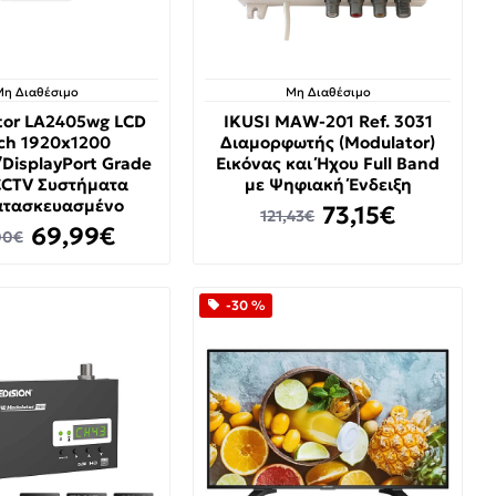
Μη Διαθέσιμο
Μη Διαθέσιμο
tor LA2405wg LCD
IKUSI MAW-201 Ref. 3031
ch 1920x1200
Διαμορφωτής (Modulator)
DisplayPort Grade
Εικόνας και Ήχου Full Band
CCTV Συστήματα
με Ψηφιακή Ένδειξη
ατασκευασμένο
73,15€
121,43€
69,99€
00€
-30 %