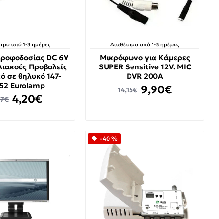
ιμο από 1-3 ημέρες
Διαθέσιμο από 1-3 ημέρες
τροφοδοσίας DC 6V
Μικρόφωνο για Κάμερες
λιακούς Προβολείς
SUPER Sensitive 12V. MIC
ό σε θηλυκό 147-
DVR 200A
52 Eurolamp
9,90€
14,15€
4,20€
97€
-40 %