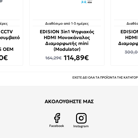
μέρες
Διαθέσιμο από 1-3 ημέρες
Διαθέσ
 CCTV
EDISION 3in1 Ψηφιακός
EDISIO
" συμβατό
HDMI Μονοκάναλος
HDMI
Διαμορφωτής mini
Διαμορφ
S OEM
(Modulator)
300,
0€
114,89€
164,29€
ΕΧΕΤΕ ΔΕΙ ΟΛΑ ΤΑ ΠΡΟΪΟΝΤΑ ΤΗΣ ΚΑΤΗΓΟΡ
ΑΚΟΛΟΥΘΗΣΤΕ ΜΑΣ
Facebook
Instagram