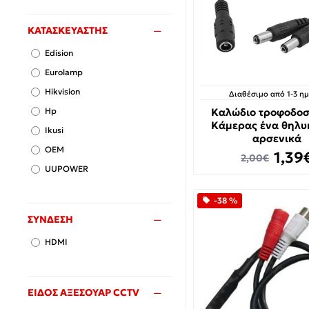
ΚΑΤΑΣΚΕΥΑΣΤΗΣ
Edision
Eurolamp
Hikvision
Διαθέσιμο από 1-3 η
Hp
Καλώδιο τροφοδοσ
Κάμερας ένα θηλυκ
Ikusi
αρσενικά
OEM
1,39
2,00€
UUPOWER
-38 %
ΣΎΝΔΕΣΗ
HDMI
ΕΊΔΟΣ ΑΞΕΣΟΥΆΡ CCTV