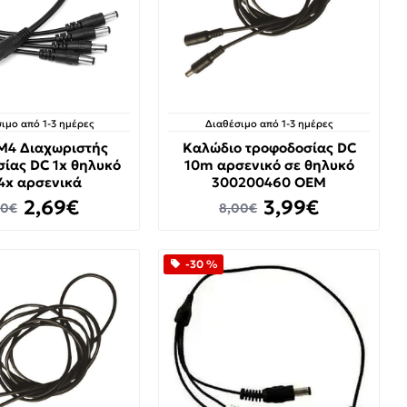
ιμο από 1-3 ημέρες
Διαθέσιμο από 1-3 ημέρες
M4 Διαχωριστής
Καλώδιο τροφοδοσίας DC
ίας DC 1x θηλυκό
10m αρσενικό σε θηλυκό
4x αρσενικά
300200460 OEM
2,69€
3,99€
80€
8,00€
-30 %