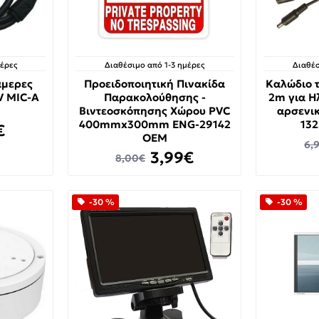
μέρες
Διαθέσιμο από 1-3 ημέρες
Διαθέσ
άμερες
Προειδοποιητική Πινακίδα
Καλώδιο 
V MIC-A
Παρακολούθησης -
2m για Η
Βιντεοσκόπησης Χώρου PVC
αρσενικ
400mmx300mm ENG-29142
132
€
OEM
6,
3,99€
8,00€
-30 %
-30 %