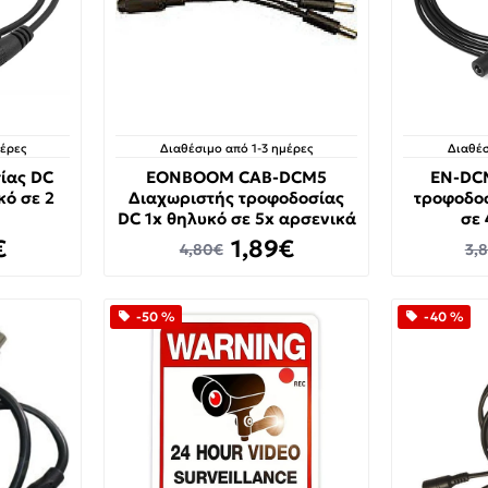
μέρες
Διαθέσιμο από 1-3 ημέρες
Διαθέσ
ίας DC
EONBOOM CAB-DCM5
EN-DC
ό σε 2
Διαχωριστής τροφοδοσίας
τροφοδοσ
DC 1x θηλυκό σε 5x αρσενικά
σε 
€
1,89€
4,80€
3,
-50 %
-40 %