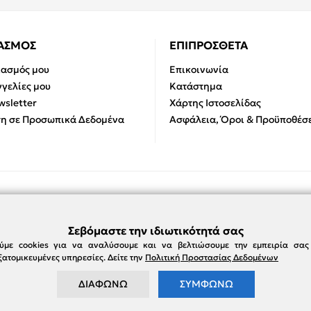
ΙΑΣΜΟΣ
ΕΠΙΠΡΟΣΘΕΤΑ
ιασμός μου
Επικοινωνία
γελίες μου
Κατάστημα
sletter
Χάρτης Ιστοσελίδας
η σε Προσωπικά Δεδομένα
Ασφάλεια, Όροι & Προϋποθέσε
Σεβόμαστε την ιδιωτικότητά σας
ύμε cookies για να αναλύσουμε και να βελτιώσουμε την εμπειρία σα
ατομικευμένες υπηρεσίες. Δείτε την
Πολιτική Προστασίας Δεδομένων
ΔΙΑΦΩΝΩ
ΣΥΜΦΩΝΩ
e-damianakis.gr © 2026
Powered by
SBZ Systems
&
EMDI Business Management