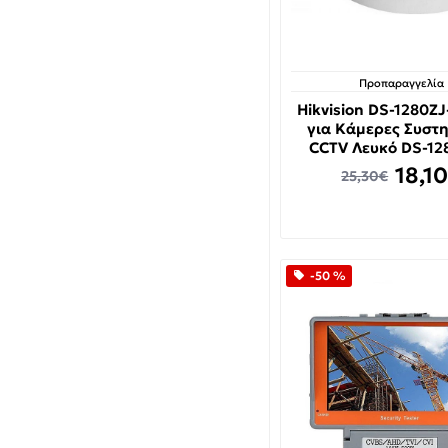
Προπαραγγελία
Hikvision DS-1280Z
για Κάμερες Συστ
CCTV Λευκό DS-12
18,1
25,30€
-50 %