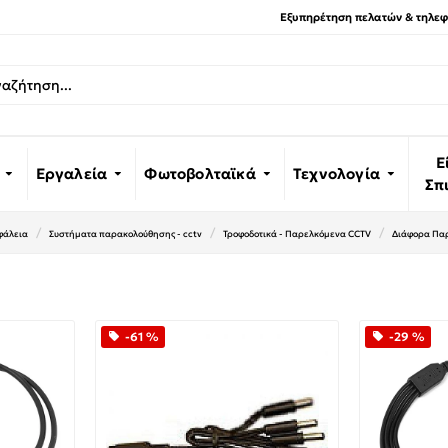
Εξυπηρέτηση πελατών & τηλεφω
Ε
Εργαλεία
Φωτοβολταϊκά
Τεχνολογία
Σπ
φάλεια
Συστήματα παρακολούθησης - cctv
Τροφοδοτικά - Παρελκόμενα CCTV
Διάφορα Πα
-61 %
-29 %