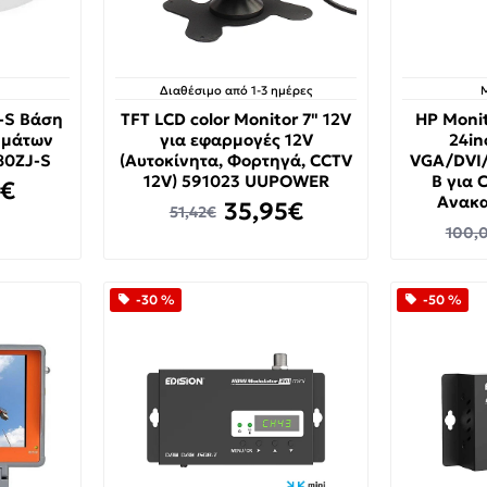
Διαθέσιμο από 1-3 ημέρες
J-S Βάση
TFT LCD color Monitor 7" 12V
HP Moni
ημάτων
για εφαρμογές 12V
24in
80ZJ-S
(Αυτοκίνητα, Φορτηγά, CCTV
VGA/DVI/
12V) 591023 UUPOWER
B για 
0€
Ανακ
35,95€
51,42€
100,
-30 %
-50 %