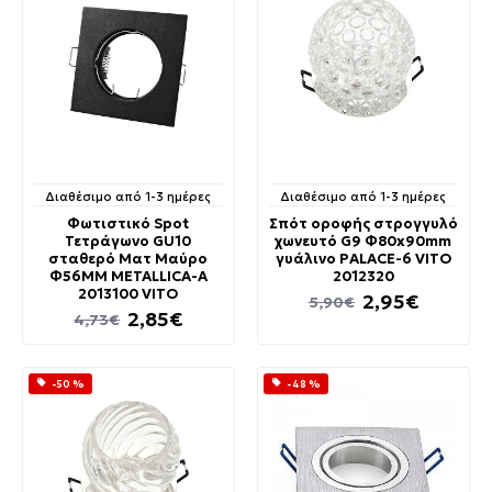
Διαθέσιμο από 1-3 ημέρες
Διαθέσιμο από 1-3 ημέρες
Φωτιστικό Spot
Σπότ οροφής στρογγυλό
Τετράγωνο GU10
χωνευτό G9 Φ80x90mm
σταθερό Ματ Μαύρο
γυάλινο PALACE-6 VITO
Φ56MM METALLICA-A
2012320
2013100 VITO
2,95€
5,90€
2,85€
4,73€
-50 %
-48 %