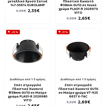
μεταλλικό Xρυσό Σατινέ
Πλαστικό Χωνευτό
147-55614 EUROLAMP
Φ38mm GU10 σε Λευκό
χρώμα PLASY-R 2026970
2,35€
4,50€
VITO
2,65€
3,30€
-20 %
-19 %
Διαθέσιμο από 1-3 ημέρες
Διαθέσιμο από 1-3 ημέρες
Σπότ στρογγυλό
Σπότ στρογγυλό
Πλαστικό Χωνευτό
Πλαστικό Χωνευτό GU10
Φ38mm GU10 σε Μαύρο
σε Μαύρο χρώμα VT-925
χρώμα PLASY-R 2026980
6637 V-TAC
VITO
2,69€
3,32€
2,65€
3,30€