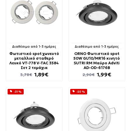
Διαθέσιμο από 1-3 ημέρες
Διαθέσιμο από 1-3 ημέρες
Φωτιστικό spot χωνευτό
ORNO Φωτιστικό spot
μεταλλικό σταθερό
50W GU10/MR16 κινητό
Λευκό VT-778 V-TAC 3584
SUTRI RM Μαύρο Adviti
Σετ 2 τεμάχια
AD-OD-6176B
1,89€
1,99€
3,78€
2,90€
-31 %
-50 %