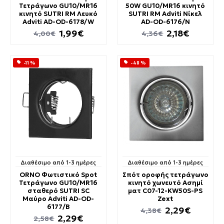
Τετράγωνο GU10/MR16
50W GU10/MR16 κινητό
κινητό SUTRI RM Λευκό
SUTRI RM Adviti Νίκελ
Adviti AD-OD-6178/W
AD-OD-6176/N
1,99€
2,18€
4,00€
4,36€
-11 %
-48 %
Διαθέσιμο από 1-3 ημέρες
Διαθέσιμο από 1-3 ημέρες
ORNO Φωτιστικό Spot
Σπότ οροφής τετράγωνο
Τετράγωνο GU10/MR16
κινητό χωνευτό Ασημί
σταθερό SUTRI SC
ματ C07-12-KW50S-PS
Μαύρο Adviti AD-OD-
Zext
6177/B
2,29€
4,38€
2,29€
2,58€