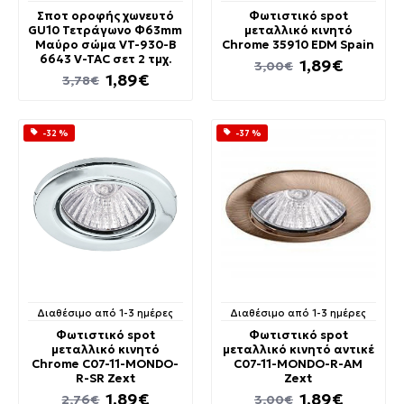
Σποτ οροφής χωνευτό
Φωτιστικό spot
GU10 Τετράγωνο Φ63mm
μεταλλικό κινητό
Μαύρο σώμα VT-930-B
Chrome 35910 EDM Spain
6643 V-TAC σετ 2 τμχ.
1,89€
3,00€
1,89€
3,78€
-32 %
-37 %
Διαθέσιμο από 1-3 ημέρες
Διαθέσιμο από 1-3 ημέρες
Φωτιστικό spot
Φωτιστικό spot
μεταλλικό κινητό
μεταλλικό κινητό αντικέ
Chrome C07-11-MONDO-
C07-11-MONDO-R-ΑΜ
R-SR Zext
Zext
1,89€
1,89€
2,76€
3,00€