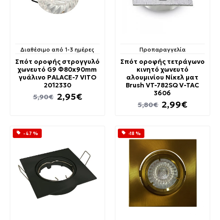
Διαθέσιμο από 1-3 ημέρες
Προπαραγγελία
Σπότ οροφής στρογγυλό
Σπότ οροφής τετράγωνο
χωνευτό G9 Φ80x90mm
κινητό χωνευτό
γυάλινο PALACE-7 VITO
αλουμινίου Νίκελ ματ
2012330
Brush VT-782SQ V-TAC
3606
2,95€
5,90€
2,99€
5,80€
-47 %
-18 %