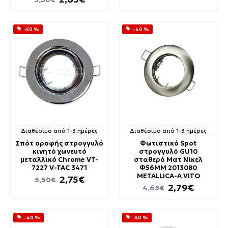
-50 %
-40 %
Διαθέσιμο από 1-3 ημέρες
Διαθέσιμο από 1-3 ημέρες
Σπότ οροφής στρογγυλό
Φωτιστικό Spot
κινητό χωνευτό
στρογγυλό GU10
μεταλλικό Chrome VT-
σταθερό Ματ Νίκελ
7227 V-TAC 3471
Φ56MM 2013080
METALLICA-A VITO
2,75€
5,50€
2,79€
4,65€
-40 %
-50 %