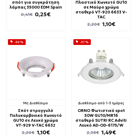
σπότ για συγκράτηση
Πλαστικό Χωνευτό GU10
λάμπας 35000 EDM Spain
σε Μαύρο χρώμα
σταθερό VT-920 6633 V-
0,25€
0,41€
TAC
1,10€
2,20€
-50 %
-37 %
Μη Διαθέσιμο
Διαθέσιμο από 1-3 ημέρες
Σπότ στρογγυλό
ORNO Φωτιστικό spot
Πολυκαρβονικό Χωνευτό
50W GU10/MR16
GU10 σε Λευκό χρώμα
σταθερό SUTRI RC Adviti
VT-929 V-TAC 6632
Λευκό AD-OD-6175/W
1,10€
1,49€
2,20€
2,38€