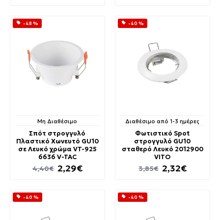
-48 %
-40 %
Μη Διαθέσιμο
Διαθέσιμο από 1-3 ημέρες
Σπότ στρογγυλό
Φωτιστικό Spot
Πλαστικό Χωνευτό GU10
στρογγυλό GU10
σε Λευκό χρώμα VT-925
σταθερό Λευκό 2012900
6636 V-TAC
VITO
2,29€
2,32€
4,40€
3,85€
-40 %
-40 %