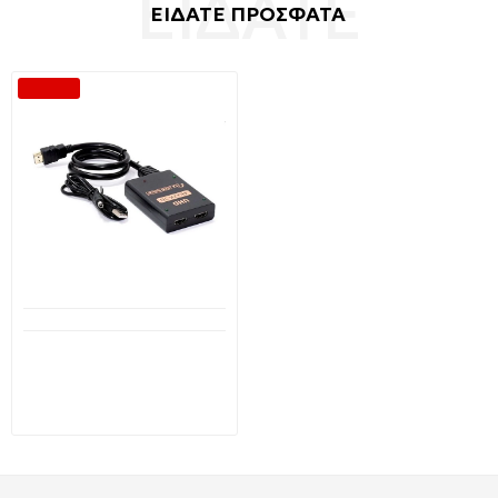
ΕΙΔΑΤΕ ΠΡΟΣΦΑΤΑ
-73 %
Διαθέσιμο από 1-3 ημέρες
POWERTECH HDMI splitter
CAB-H173 1-in σε 2-out
4K/30Hz HDR/HDCP μαύρο
11,99€
44,00€