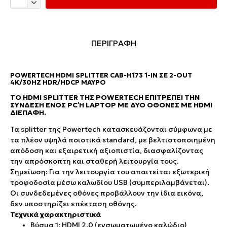
ΠΕΡΙΓΡΑΦΗ
POWERTECH HDMI SPLITTER CAB-H173 1-IN ΣΕ 2-OUT
4K/30HZ HDR/HDCP ΜΑΎΡΟ
ΤΟ HDMI SPLITTER ΤΗΣ POWERTECH ΕΠΙΤΡΈΠΕΙ ΤΗΝ
ΣΎΝΔΕΣΗ ΕΝΌΣ PC Ή LAPTOP ΜΕ ΔΥΟ ΟΘΌΝΕΣ ΜΕ HDMI Δ
ΙΕΠΑΦΉ.
Τα splitter της Powertech κατασκευάζονται σύμφωνα με
τα πλέον υψηλά ποιοτικά standard, με βελτιστοποιημένη
απόδοση και εξαιρετική αξιοπιστία, διασφαλίζοντας
την απρόσκοπτη και σταθερή λειτουργία τους.
Σημείωση: Για την λειτουργία του απαιτείται εξωτερική
τροφοδοσία μέσω καλωδίου USB (συμπεριλαμβάνεται).
Οι συνδεδεμένες οθόνες προβάλλουν την ίδια εικόνα,
δεν υποστηρίζει επέκταση οθόνης.
Τεχνικά χαρακτηριστικά
Βύσμα 1: HDMI 2.0 (ενσωματωμένο καλώδιο)