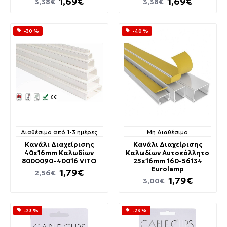
1,69€
1,69€
3,38€
3,38€
-30 %
-40 %
Διαθέσιμο από 1-3 ημέρες
Μη Διαθέσιμο
Κανάλι Διαχείρισης
Κανάλι Διαχείρισης
40x16mm Καλωδίων
Καλωδίων Αυτοκόλλητο
8000090-40016 VITO
25x16mm 160-56134
Eurolamp
1,79€
2,56€
1,79€
3,00€
-23 %
-23 %