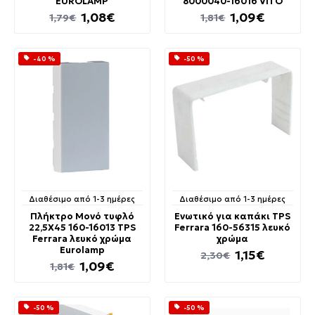
EUROLAMP
8000040-16016 VITO
1,08€
1,09€
1,79€
1,81€
-40 %
-50 %
Διαθέσιμο από 1-3 ημέρες
Διαθέσιμο από 1-3 ημέρες
Πλήκτρο Μονό τυφλό
Ενωτικό για καπάκι TPS
22,5Χ45 160-16013 TPS
Ferrara 160-56315 λευκό
Ferrara λευκό χρώμα
χρώμα
Eurolamp
1,15€
2,30€
1,09€
1,81€
-50 %
-50 %