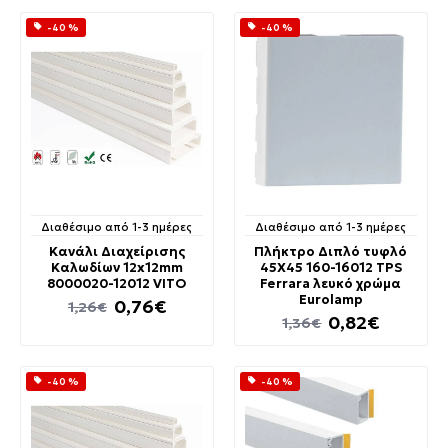
-40 %
-40 %
Διαθέσιμο από 1-3 ημέρες
Διαθέσιμο από 1-3 ημέρες
Κανάλι Διαχείρισης
Πλήκτρο Διπλό τυφλό
Καλωδίων 12x12mm
45Χ45 160-16012 TPS
8000020-12012 VITO
Ferrara λευκό χρώμα
Eurolamp
0,76€
1,26€
0,82€
1,36€
-40 %
-40 %