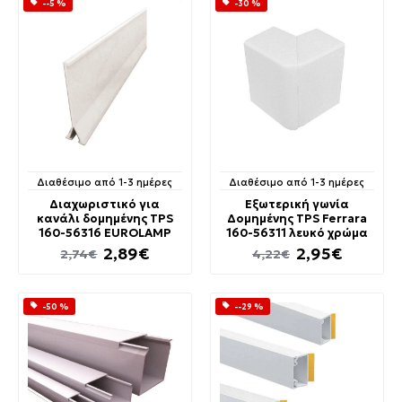
--5 %
-30 %
Διαθέσιμο από 1-3 ημέρες
Διαθέσιμο από 1-3 ημέρες
Διαχωριστικό για
Εξωτερική γωνία
κανάλι δομημένης TPS
Δομημένης TPS Ferrara
160-56316 EUROLAMP
160-56311 λευκό χρώμα
2,89€
2,95€
2,74€
4,22€
-50 %
--29 %