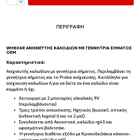
ΠΕΡΙΓΡΑΦΗ
WH806R ΑΝΙΧΝΕΥΤΉΣ ΚΑΛΩΔΊΩΝ ΜΕ ΓΕΝΝΉΤΡΙΑ ΣΉΜΑΤΟΣ
OEM
Χαρακτηριστικά:
Ανιχνευτής καλωδίων με γεννήτρια σήματος. Περιλαμβάνει τη
γεννήτρια σήματος και το Probe ανίχνευσης. Κατάλληλο για
ανίχνευση καλωδίων ή για να δείτε αν ένα καλώδιο είναι
κομμένο ή όχι.
Λειτουργεί με 2 μπαταρίες αλκαλικές 9V
(περιλαμβάνονται)
Τρεις τρόποι απεικόνισης: Ηχητικός (buzzer), οπτικός
(ενδεικτική λυχνία) ή και τα 2 μαζί
Συνοδεύεται από Ακουστικά ,καλώδιο rg45 και
υφασμάτινο βαλιτσάκι.
Η γεννήτρια διαθέτει εξόδο με Κροκοδειλάκια κόκκινο-
μαύρο και καλώδιο rg11