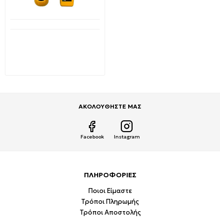
Διαθέσιμο από 1-3 ημέρες
WH806R Ανιχνευτής
καλωδίων με γεννήτρια
σήματος OEM
24,99€
50,00€
ΑΚΟΛΟΥΘΗΣΤΕ ΜΑΣ
Facebook
Instagram
ΠΛΗΡΟΦΟΡΙΕΣ
Ποιοι Είμαστε
Τρόποι Πληρωμής
Τρόποι Αποστολής