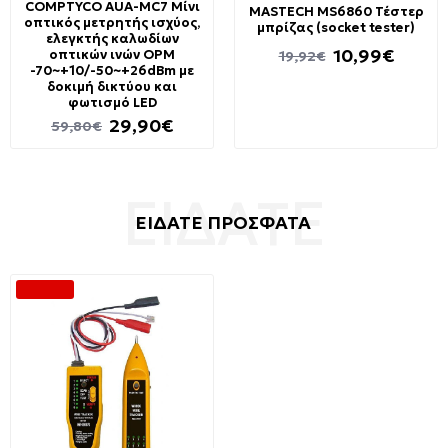
COMPTYCO AUA-MC7 Μίνι
MASTECH MS6860 Τέστερ
οπτικός μετρητής ισχύος,
μπρίζας (socket tester)
ελεγκτής καλωδίων
10,99€
οπτικών ινών OPM
19,92€
-70~+10/-50~+26dBm με
δοκιμή δικτύου και
φωτισμό LED
29,90€
59,80€
ΕΙΔΑΤΕ ΠΡΟΣΦΑΤΑ
-50 %