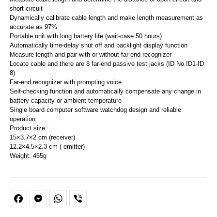
short circuit
Dynamically calibrate cable length and make length measurement as
accurate as 97%
Portable unit with long battery life (wait-case 50 hours)
Automatically time-delay shut off and backlight display function
Measure length and pair with or without far-end recognizer
Locate cable and there are 8 far-end passive test jacks (ID No.ID1-ID
8)
Far-end recognizer with prompting voice
Self-checking function and automatically compensate any change in
battery capacity or ambient temperature
Single board computer software watchdog design and reliable
operation
Product size :
15×3.7×2 cm (receiver)
12.2×4.5×2.3 cm ( emitter)
Weight: 465g
Facebook
Messenger
WhatsApp
Viber