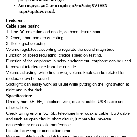
Λειτουργεί με 2 μπαταρίες αλκαλικές 9V (ΔΕΝ
περιλαμβάνονται).
Features :
Cable state testing:
1. Line DC detecting and anode, cathode determinant.
2. Open, short and cross testing.
3. Bell signal detecting.
Volume regulates: according to regulate the sound magnitude.
Function of speed regulating: choice speed on testing.
Function of the earphone: in noisy environment, earphone can be used
to prevent interference from the outside.
Volume adjusting: while find a wire, volume knob can be rotated for
moderate level of sound.
Spotlight: can easily work as usual while putting on the light switch at
night and in the dark.
Specification:
Directly hunt 5E, 6E, telephone wire, coaxial cable, USB cable and
other cables
Check wiring error in 5E, 6E, telephone line, coaxial cable, USB cable
and such as open circuit, short circuit, jumper wire, reverse
connection or cross-talk interference
Locate the wiring or connection error
Measure cable length and determine the distance of open circuit and