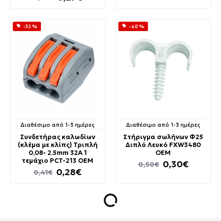
-32 %
-40 %
Διαθέσιμο από 1-3 ημέρες
Διαθέσιμο από 1-3 ημέρες
Συνδετήρας καλωδίων
Στήριγμα σωλήνων Φ25
(κλέμα με κλίπς) Τριπλή
Διπλό Λευκό FXW3480
0,08- 2.5mm 32A 1
OEM
τεμάχιο PCT-213 OEM
0,30€
0,50€
0,28€
0,41€