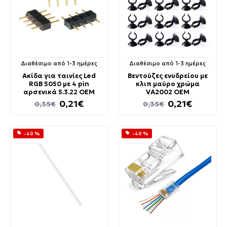
Διαθέσιμο από 1-3 ημέρες
Διαθέσιμο από 1-3 ημέρες
Ακίδα για ταινίες Led
Βεντούζες ενυδρείου με
RGB 5050 με 4 pin
κλιπ μαύρο χρώμα
αρσενικά 5.3.22 OEM
VA2002 OEM
0,21€
0,21€
0,35€
0,35€
-40 %
-40 %