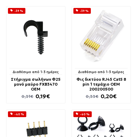
-39 %
-39 %
Διαθέσιμο από 1-3 ημέρες
Διαθέσιμο από 1-3 ημέρες
Στήριγμα σωλήνων Φ25
Φις δικτύου RJ45 Cat5 8
μονό μαύρο FXB3470
pin 1 τεμάχιο OEM
OEM
200200500
0,19€
0,20€
0,31€
0,33€
-40 %
-40 %