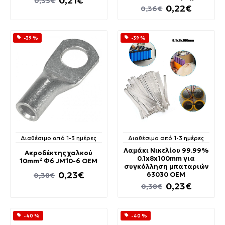
0,21€
0,35€
0,22€
0,36€
-39 %
-39 %
Διαθέσιμο από 1-3 ημέρες
Διαθέσιμο από 1-3 ημέρες
Λαμάκι Νικελίου 99.99%
Ακροδέκτης χαλκού
0.1x8x100mm για
10mm² Φ6 JM10-6 OEM
συγκόλληση μπαταριών
0,23€
63030 OEM
0,38€
0,23€
0,38€
-40 %
-40 %