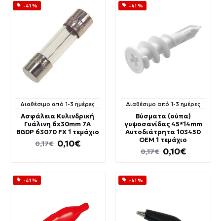
-41 %
-41 %
Διαθέσιμο από 1-3 ημέρες
Διαθέσιμο από 1-3 ημέρες
Ασφάλεια Κυλινδρική
Βύσματα (ούπα)
Γυάλινη 6x30mm 7A
γυψοσανίδας 45*14mm
BGDP 63070 FX 1 τεμάχιο
Αυτοδιάτρητα 103450
OEM 1 τεμάχιο
0,10€
0,17€
0,10€
0,17€
-41 %
-41 %