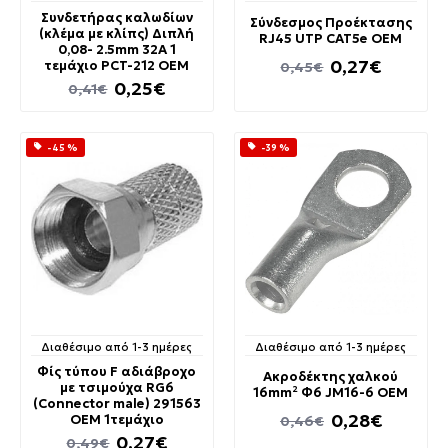
Συνδετήρας καλωδίων
Σύνδεσμος Προέκτασης
(κλέμα με κλίπς) Διπλή
RJ45 UTP CAT5e OEM
0,08- 2.5mm 32A 1
0,27€
τεμάχιο PCT-212 OEM
0,45€
0,25€
0,41€
-45 %
-39 %
Διαθέσιμο από 1-3 ημέρες
Διαθέσιμο από 1-3 ημέρες
Φίς τύπου F αδιάβροχο
Ακροδέκτης χαλκού
με τσιμούχα RG6
16mm² Φ6 JM16-6 OEM
(Connector male) 291563
0,28€
OEM 1τεμάχιο
0,46€
0,27€
0,49€