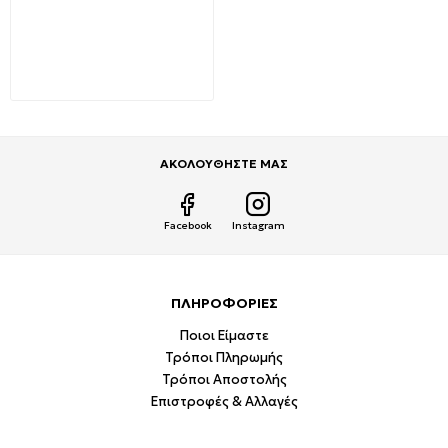
Virone Προβολέας LED
SMD 20W 1500lm Φυσικό
Λευκό IP65 Μαύρος Alled
FL-1
4,99€
10,00€
ΑΚΟΛΟΥΘΗΣΤΕ ΜΑΣ
Facebook
Instagram
ΠΛΗΡΟΦΟΡΙΕΣ
Ποιοι Είμαστε
Τρόποι Πληρωμής
Τρόποι Αποστολής
Επιστροφές & Αλλαγές