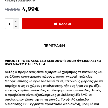
Κωδικός:
5908254804717
4,99€
10,00€
ΚΑΛΆΘΙ
ΠΕΡΙΓΡΑΦΗ
VIRONE ΠΡΟΒΟΛΈΑΣ LED SMD 20W 1500LM ΦΥΣΙΚΌ ΛΕΥΚΌ
IP65 ΜΑΎΡΟΣ ALLED FL-1
Αυτός ο προβολέας είναι εξαιρετικά χρήσιμος σε κατοικίες και
σε άλλους εσωτερικούς χώρους, όπως: γκαράζ, χολ κ.λπ.
Μπορεί επίσης να εγκατασταθεί σε εξωτερικούς χώρους για να
παρέχει φως σε χώρους στάθμευσης, κήπους ή για να φωτίζει
τοίχους κτιρίων, πινακίδες και διαφημιστικές πινακίδες. Αυτός
ο προβολέας είναι εξοπλισμένος με διόδους LED SMD, οι
οποίες αποτελούν την πηγή φωτός. Το υψηλό επίπεδο
διείσδυσης IP65 εγγυάται προστασία από σκόνη, βρωμιά και