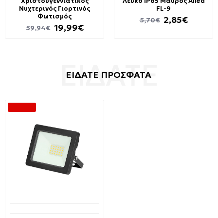
Χριστουγεννιάτικος
Λευκό IP65 Μαύρος Alled
Νυχτερινός Γιορτινός
FL-9
Φωτισμός
2,85€
5,70€
19,99€
59,94€
ΕΙΔΑΤΕ ΠΡΟΣΦΑΤΑ
-50 %
Διαθέσιμο από 1-3 ημέρες