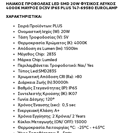
ΗΛΙΑΚΌΣ ΠΡΟΒΟΛΈΑΣ LED SMD 20W ΦΥΣΙΚΌΣ ΛΕΥΚΌΣ
4000K ΜΑΎΡΟΣ DC5V IP65 PLUS 147-69580 EUROLAMP
ΧΑΡΑΚΤΗΡΙΣΤΙΚΆ:
Σειρά Προϊόντων: PLUS
Ονομαστική Ισχύς (W): 20W
Τάση Τροφοδοσίας (V): 5V
Θερμοκρασία Χρώματος (K): 4000K
Απόδοση σε Lumen (lm): 1500lm
Μέγεθος Chip: 2835
Μάρκα Chip: Lumiled
Περιλαμβάνεται Τροφοδοτικό: Ναι/ Yes
Τύπος Led:SMD2835
Χρωματική Απόδοση CRI (Ra): >80
Διάρκεια Ζωής (h):30000h
Βαθμός Στεγανότητας (IP): IP65
Συντελεστής Κρούσης (IK): IK07
Γωνία Δέσμης: 120°
Χρόνος Έναυσης (sec): 0,5 sec
Ενεργειακή Κλάση: A+
Χρόνια Εγγύησης: 2 Χρόνια/ 2 Years
Κύκλοι Μεταγωγής (ON/ OFF): 15000
Θερμοκρασία Λειτουργίας °C: -25°C - +45°C