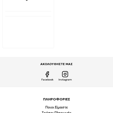
Προπαραγγελία
Ηλιακός Προβολέας LED
SMD 20W Φυσικός λευκός
4000K Μαύρος DC5V IP65
PLUS 147-69580
EUROLAMP
57,75€
113,49€
ΑΚΟΛΟΥΘΗΣΤΕ ΜΑΣ
Facebook
Instagram
ΠΛΗΡΟΦΟΡΙΕΣ
Ποιοι Είμαστε
Τρόποι Πληρωμής