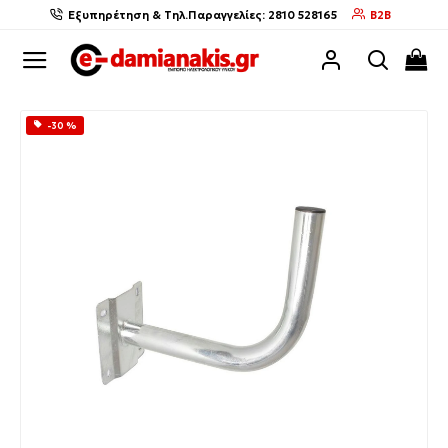
Εξυπηρέτηση & Τηλ.Παραγγελίες: 2810 528165
B2B
-30 %