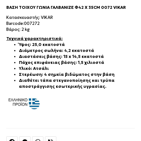
ΒΆΣΗ ΤΟΊΧΟΥ ΓΩΝΊΑ ΓΑΛΒΑΝΙΖΈ Φ42 X 35CM 0072 VIKAR
Κατασκευαστής: VIKAR
Barcode:007272
Βάρος: 2 kg
Τεχνικά χαρακτηριστικά:
Ύψος: 25,0 εκατοστά
Διάμετρος σωλήνα: 4,2 εκατοστά
Διαστάσεις βάσης: 15 x 14,5 εκατοστά
Πάχος επιφάνειας βάσης: 1,5 χιλιοστά
Υλικό: Ατσάλι
Στερέωση: 4 σημεία βιδώματος στην βάση
Διαθέτει τάπα στεγανοποίησης και τρύπα
αποστράγγισης εσωτερικής υγρασίας.
Facebook
Messenger
WhatsApp
Viber