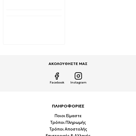
Διαθέσιμο από 1-3 ημέρες
Βάση τοίχου γωνία
γαλβανιζέ Φ42 x 35cm
0072 VIKAR
12,40€
17,59€
ΑΚΟΛΟΥΘΗΣΤΕ ΜΑΣ
Facebook
Instagram
ΠΛΗΡΟΦΟΡΙΕΣ
Ποιοι Είμαστε
Τρόποι Πληρωμής
Τρόποι Αποστολής
Επιστροφές & Αλλαγές