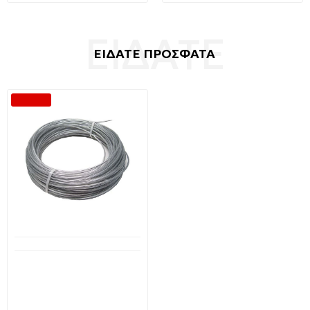
ΕΙΔΑΤΕ ΠΡΟΣΦΑΤΑ
-30 %
Διαθέσιμο από 1-3 ημέρες
Συρματόσχοινο
πλαστικοποιημένο Φ3 1x3
με επένδυση PVC 50m
MABIKAL