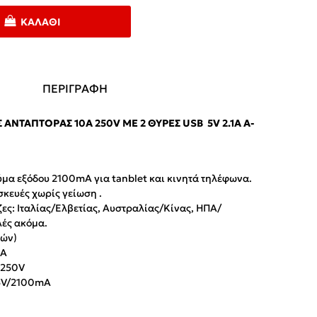
ΚΑΛΆΘΙ
ΠΕΡΙΓΡΑΦΗ
 ΑΝΤΆΠΤΟΡΑΣ 10A 250V ΜΕ 2 ΘΎΡΕΣ USB 5V 2.1A A-
ύμα εξόδου 2100mΑ για tanblet και κινητά τηλέφωνα.
κευές χωρίς γείωση .
ζες: Ιταλίας/Ελβετίας, Αυστραλίας/Κίνας, ΗΠΑ/
λές ακόμα.
κών)
0Α
-250V
 5V/2100mA