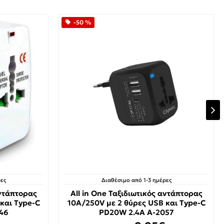
-50 %
ες
Διαθέσιμο από 1-3 ημέρες
αντάπτορας
All in One Ταξιδιωτικός αντάπτορας
και Type-C
10A/250V με 2 θύρες USB και Type-C
46
PD20W 2.4A A-2057