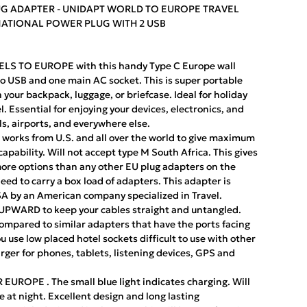
G ADAPTER - UNIDAPT WORLD TO EUROPE TRAVEL
RNATIONAL POWER PLUG WITH 2 USB
S TO EUROPE with this handy Type C Europe wall
o USB and one main AC socket. This is super portable
 your backpack, luggage, or briefcase. Ideal for holiday
. Essential for enjoying your devices, electronics, and
ls, airports, and everywhere else.
orks from U.S. and all over the world to give maximum
apability. Will not accept type M South Africa. This gives
ore options than any other EU plug adapters on the
ed to carry a box load of adapters. This adapter is
SA by an American company specialized in Travel.
PWARD to keep your cables straight and untangled.
mpared to similar adapters that have the ports facing
 use low placed hotel sockets difficult to use with other
rger for phones, tablets, listening devices, GPS and
ROPE . The small blue light indicates charging. Will
 at night. Excellent design and long lasting