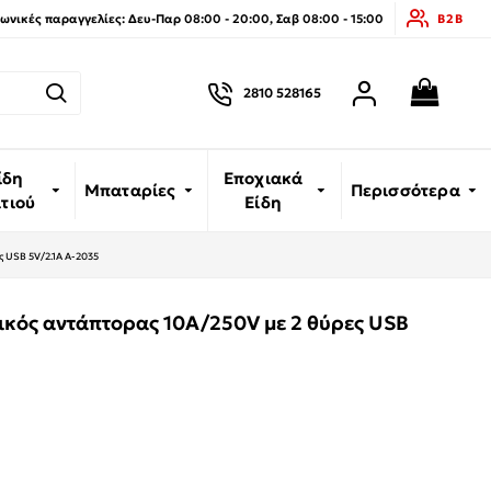
νικές παραγγελίες: Δευ-Παρ 08:00 - 20:00, Σαβ 08:00 - 15:00
B2B
2810 528165
ίδη
Εποχιακά
Μπαταρίες
Περισσότερα
ιτιού
Είδη
ς USB 5V/2.1A A-2035
ικός αντάπτορας 10A/250V με 2 θύρες USB