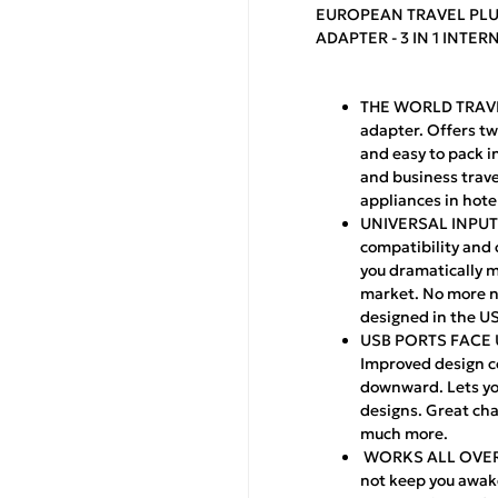
EUROPEAN TRAVEL PLU
ADAPTER - 3 IN 1 INTE
THE WORLD TRAVEL
adapter. Offers tw
and easy to pack in
and business travel
appliances in hote
UNIVERSAL INPUT w
compatibility and c
you dramatically m
market. No more ne
designed in the U
USB PORTS FACE U
Improved design co
downward. Lets you
designs. Great cha
much more.
WORKS ALL OVER EU
not keep you awake