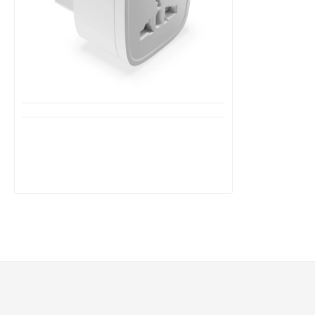
Διαθέσιμο από 1-3 ημέρες
UNIDAPT Ταξιδιωτικός αντάπτορας
10A/250V με 2 θύρες USB 5V/2.1A A-
2035
5,99€
12,90€