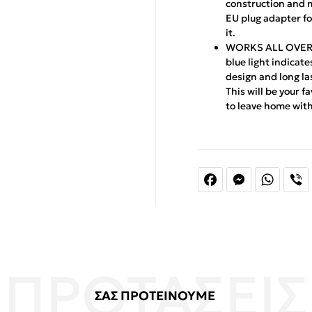
construction and m
EU plug adapter fo
it.
WORKS ALL OVER E
blue light indicat
design and long la
This will be your 
to leave home with
Facebook
Messenger
Whats
V
ΣΑΣ ΠΡΟΤΕΙΝΟΥΜΕ