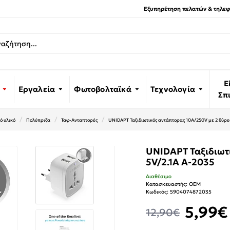
Εξυπηρέτηση πελατών & τηλεφω
Ε
Εργαλεία
Φωτοβολταϊκά
Τεχνολογία
Σπ
ό υλικό
Πολύπριζα
Ταφ-Ανταπτορές
UNIDAPT Ταξιδιωτικός αντάπτορας 10A/250V με 2 θύρε
UNIDAPT Ταξιδιωτ
5V/2.1A A-2035
Διαθέσιμο
Κατασκευαστής:
OEM
Κωδικός:
5904074872035
5,99€
12,90€