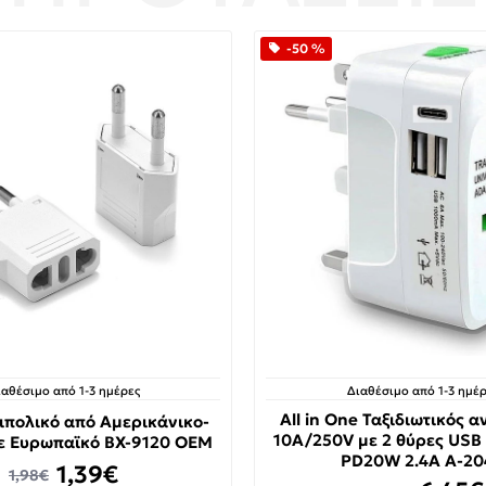
-50 %
ιαθέσιμο από 1-3 ημέρες
Διαθέσιμο από 1-3 ημέρ
All in One Ταξιδιωτικός 
ιπολικό από Αμερικάνικο-
10A/250V με 2 θύρες USB 
ε Ευρωπαϊκό BX-9120 OEM
PD20W 2.4A A-20
1,39€
1,98€