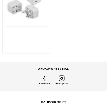
Διαθέσιμο από 1-3 ημέρες
Ταξιδιωτικός αντάπτορας
για EU/US/UK/AU 6A 250V
ADD05B OEM
3,89€
7,80€
ΑΚΟΛΟΥΘΗΣΤΕ ΜΑΣ
Facebook
Instagram
ΠΛΗΡΟΦΟΡΙΕΣ