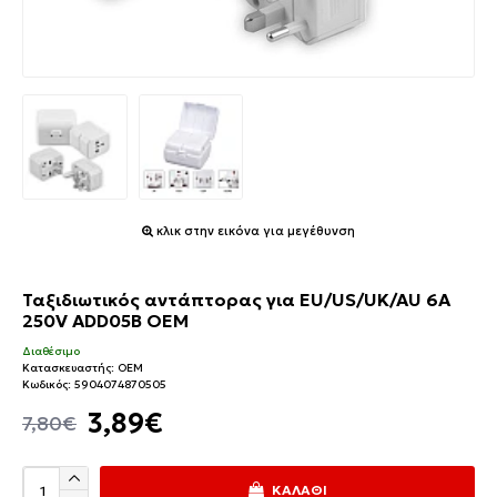
κλικ στην εικόνα για μεγέθυνση
Ταξιδιωτικός αντάπτορας για EU/US/UK/AU 6A
250V ADD05B OEM
Διαθέσιμο
Κατασκευαστής:
OEM
Κωδικός:
5904074870505
3,89€
7,80€
ΚΑΛΆΘΙ