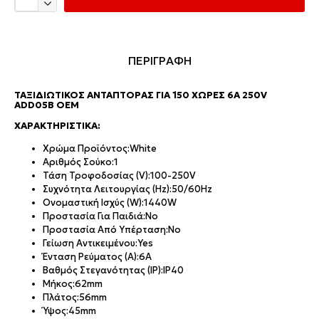
ΠΕΡΙΓΡΑΦΗ
ΤΑΞΙΔΙΩΤΙΚΌΣ ΑΝΤΆΠΤΟΡΑΣ ΓΙΑ 150 ΧΏΡΕΣ 6A 250V
ADD05B OEM
ΧΑΡΑΚΤΗΡΙΣΤΙΚΆ:
Χρώμα Προϊόντος:
White
Αριθμός Σούκο:
1
Τάση Τροφοδοσίας (V):
100-250V
Συχνότητα Λειτουργίας (Hz):
50/60Hz
Ονομαστική Ισχύς (W):
1440W
Προστασία Για Παιδιά:
No
Προστασία Από Υπέρταση:
No
Γείωση Αντικειμένου:
Yes
Ένταση Ρεύματος (Α):
6A
Βαθμός Στεγανότητας (IP):
IP40
Μήκος:
62mm
Πλάτος:
56mm
Ύψος:
45mm