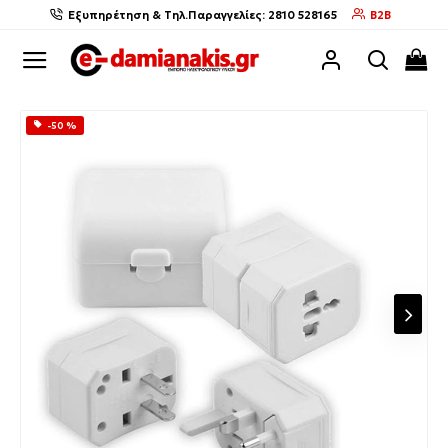
Εξυπηρέτηση & Τηλ.Παραγγελίες: 2810 528165
B2B
-50 %