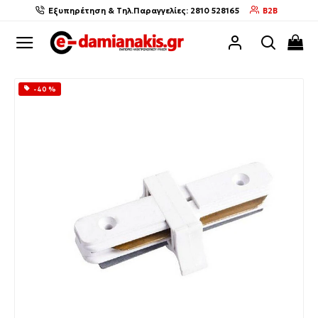
Εξυπηρέτηση & Τηλ.Παραγγελίες: 2810 528165
B2B
-40 %