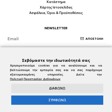
Κατάστημα
Χάρτης Ιστοσελίδας
Ασφάλεια, Όροι & Προϋποθέσεις
NEWSLETTER
ΑΠΟΣΤΟΛΗ
Έχω διαβάσει και συμφωνώ με την ενότητα
Ασφάλεια, Όροι & Προϋποθέσεις
Σεβόμαστε την ιδιωτικότητά σας
Χρησιμοποιούμε cookies για να αναλύσουμε και να
βελτιώσουμε την εμπειρία σας και να σας παρέχουμε
εξατομικευμένες υπηρεσίες. Δείτε την
Πολιτική Προστασίας Δεδομένων
ΔΙΑΦΩΝΩ
ΣΥΜΦΩΝΩ
e-damianakis.gr © 2026
Powered by
SBZ Systems
&
EMDI Business Management