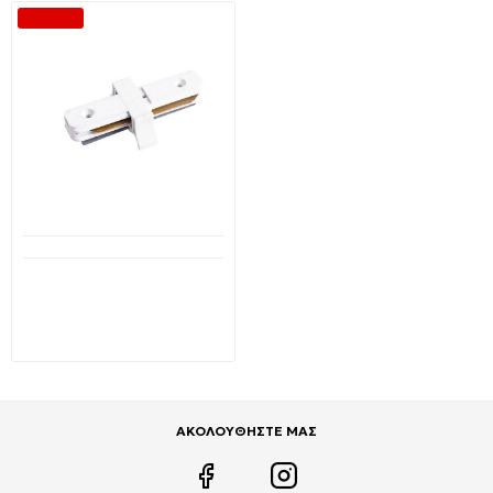
-40 %
Διαθέσιμο από 1-3 ημέρες
Σύνδεσμος ράγας
μονοφασικής 2 Line
Λευκός SMS-THDB001 OEM
3,79€
6,30€
ΑΚΟΛΟΥΘΗΣΤΕ ΜΑΣ