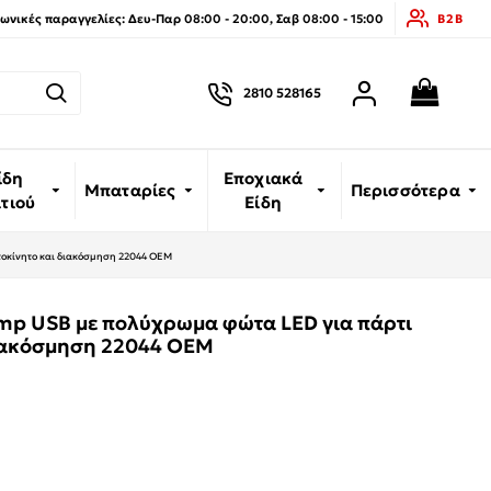
νικές παραγγελίες: Δευ-Παρ 08:00 - 20:00, Σαβ 08:00 - 15:00
B2B
2810 528165
ίδη
Εποχιακά
Μπαταρίες
Περισσότερα
ιτιού
Είδη
υτοκίνητο και διακόσμηση 22044 ΟΕΜ
amp USB με πολύχρωμα φώτα LED για πάρτι
διακόσμηση 22044 ΟΕΜ