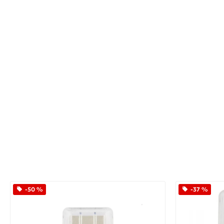
-50 %
-37 %