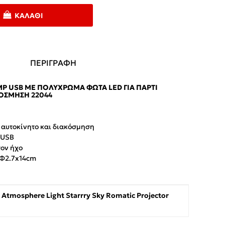
ΚΑΛΆΘΙ
ΠΕΡΙΓΡΑΦΗ
P USB ΜΕ ΠΟΛΎΧΡΩΜΑ ΦΏΤΑ LED ΓΙΑ ΠΆΡΤΙ
ΚΌΣΜΗΣΗ 22044
ι αυτοκίνητο και διακόσμηση
 USB
τον ήχο
 Φ2.7x14cm
f Atmosphere Light Starrry Sky Romatic Projector