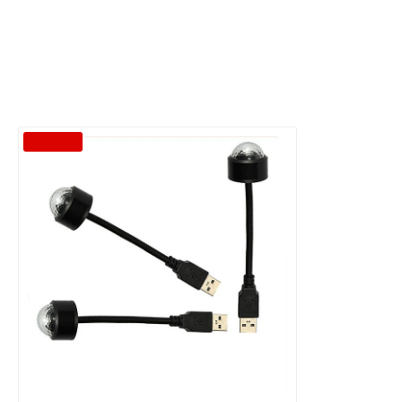
-59 %