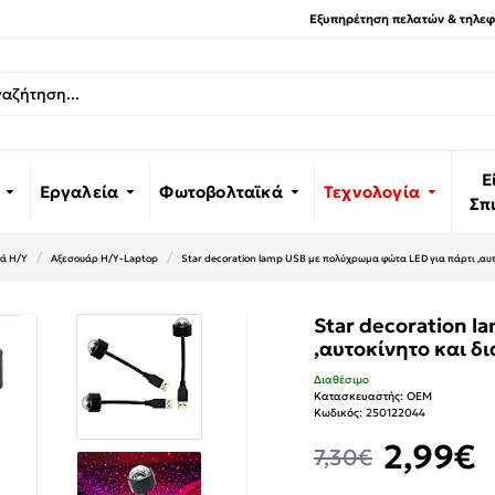
Εξυπηρέτηση πελατών & τηλεφω
Ε
Εργαλεία
Φωτοβολταϊκά
Τεχνολογία
Σπ
ά Η/Υ
Αξεσουάρ Η/Υ-Laptop
Star decoration lamp USB με πολύχρωμα φώτα LED για πάρτι ,α
Star decoration l
,αυτοκίνητο και 
Διαθέσιμο
Κατασκευαστής:
OEM
Κωδικός:
250122044
2,99€
7,30€