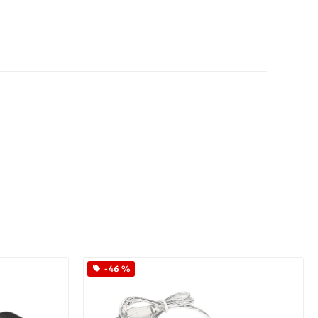
App
iber
-46 %