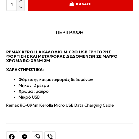
ΚΑΛΆΘΙ
ΠΕΡΙΓΡΑΦΗ
REMAX KEROLLA ΚΑΛΏΔΙΟ MICRO USB ΓΡΉΓΟΡΗΣ
ΦΌΡΤΙΣΗΣ ΚΑΙ ΜΕΤΑΦΟΡΆΣ ΔΕΔΟΜΈΝΩΝ ΣΕ ΜΑΎΡΟ
ΧΡΏΜΑ RC-094M 2M
ΧΑΡΑΚΤΗΡΙΣΤΙΚΆ:
Φόρτισης και μεταφοράς δεδομένων
Μήκος: 2 μέτρα
Χρώμα : μαύρο
Μικρό USB
Remax RC-094m Kerolla Micro USB Data Charging Cable
Facebook
Messenger
WhatsApp
Viber