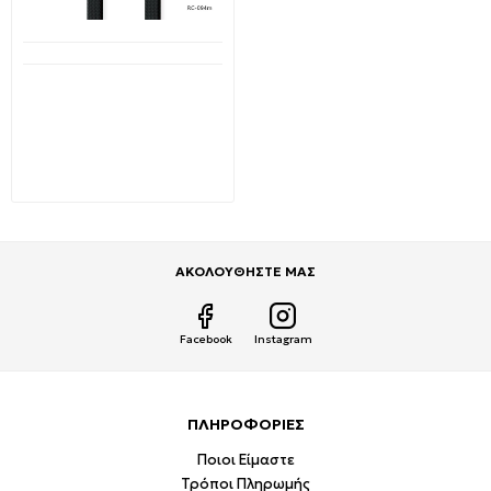
Διαθέσιμο από 1-3 ημέρες
Remax Kerolla Καλώδιο
Micro USB Γρήγορης
φόρτισης και μεταφοράς
δεδομένων σε μαύρο
χρώμα RC-094m 2m
3,29€
7,22€
ΑΚΟΛΟΥΘΗΣΤΕ ΜΑΣ
Facebook
Instagram
ΠΛΗΡΟΦΟΡΙΕΣ
Ποιοι Είμαστε
Τρόποι Πληρωμής