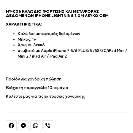
HY-C06 ΚΑΛΏΔΙΟ ΦΌΡΤΙΣΗΣ ΚΑΙ ΜΕΤΑΦΟΡΆΣ
ΔΕΔΟΜΈΝΩΝ IPHONE LIGHTNING 1.0M ΛΕΥΚΌ OEM
ΧΑΡΑΚΤΗΡΙΣΤΙΚΆ:
Καλώδιο μεταφοράς δεδομένων
Μήκος: 1м
Χρώμα: Λευκό
συμβατό με
Apple iPhone 7 6/6 PLUS/5 /5S/5C/iPad Mini /
Mini 2 / iPad Air / iPad Air 2
Προϊόν για χονδρική πώληση
Ελάχιστη παραγγελία 10 τεμάχια
Καλέστε μας για τις εκπτώσεις χονδρικής
Facebook
Messenger
WhatsApp
Viber