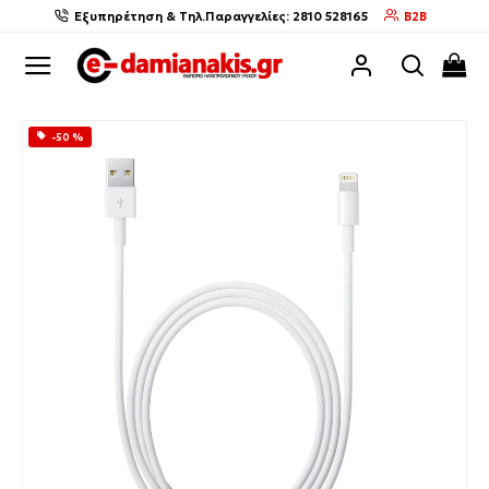
Εξυπηρέτηση & Τηλ.Παραγγελίες: 2810 528165
B2B
-50 %