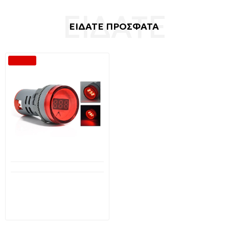
ΕΙΔΑΤΕ ΠΡΟΣΦΑΤΑ
-31 %
Διαθέσιμο από 1-3 ημέρες
Ψηφιακό βολτόμετρο
κόκκινο 20V-500V AC FC4
OEM
4,80€
6,97€