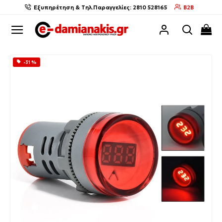
Εξυπηρέτηση & Τηλ.Παραγγελίες: 2810 528165
B2B
-31 %