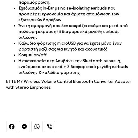
παραμόρφωση.
Σχεδιασμός In-Ear με noise-isolating earbuds που
προσφέρει εργονομία και άριστη απομόνωση των
εξωτερικών θορύβων
Άνετη εφαρμογή που δεν κουράζει ακόμα και μετά από
πολύωρη ακρόαση (3 διαφορετικά μεγέθη earbuds
σιλικόνης.
Καλώδιο φόρτισης microUSB για να έχετε μόνο έναν
φορτιστή μαζί σας για κινητό και ακουστικό!
Κουμπί on/off
Η συσκευασία περιλαμβάνει την Bluetooth συσκευή,
ενσύρματα ακουστικά + 3 διαφορετικά μεγέθη earbuds
σιλικόνης & καλώδιο φόρτισης
ETTE M7 Wireless Volume Control Bluetooth Converter Adapter
with Stereo Earphones
Facebook
Messenger
WhatsApp
Viber