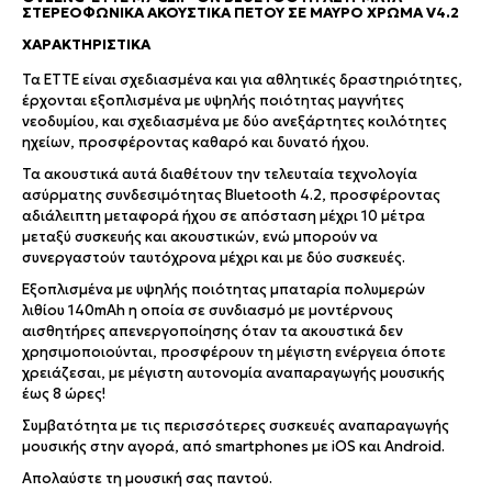
ΣΤΕΡΕΟΦΩΝΙΚΆ ΑΚΟΥΣΤΙΚΆ ΠΈΤΟΥ ΣΕ ΜΑΎΡΟ ΧΡΏΜΑ V4.2
XΑΡΑΚΤΗΡΙΣΤΙΚΆ
Τα ETTE είναι σχεδιασμένα και για αθλητικές δραστηριότητες,
έρχονται εξοπλισμένα με υψηλής ποιότητας μαγνήτες
νεοδυμίου, και σχεδιασμένα με δύο ανεξάρτητες κοιλότητες
ηχείων, προσφέροντας καθαρό και δυνατό ήχου.
Τα ακουστικά αυτά διαθέτουν την τελευταία τεχνολογία
ασύρματης συνδεσιμότητας Bluetooth 4.2, προσφέροντας
αδιάλειπτη μεταφορά ήχου σε απόσταση μέχρι 10 μέτρα
μεταξύ συσκευής και ακουστικών, ενώ μπορούν να
συνεργαστούν ταυτόχρονα μέχρι και με δύο συσκευές.
Εξοπλισμένα με υψηλής ποιότητας μπαταρία πολυμερών
λιθίου 140mAh η οποία σε συνδιασμό με μοντέρνους
αισθητήρες απενεργοποίησης όταν τα ακουστικά δεν
χρησιμοποιούνται, προσφέρουν τη μέγιστη ενέργεια όποτε
χρειάζεσαι, με μέγιστη αυτονομία αναπαραγωγής μουσικής
έως 8 ώρες!
Συμβατότητα με τις περισσότερες συσκευές αναπαραγωγής
μουσικής στην αγορά, από smartphones με iOS και Android.
Απολαύστε τη μουσική σας παντού.