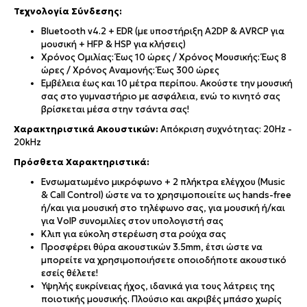
Τεχνολογία Σύνδεσης:
Bluetooth v4.2 + EDR (με υποστήριξη A2DP & AVRCP για
μουσική + HFP & HSP για κλήσεις)
Χρόνος Ομιλίας: Έως 10 ώρες / Χρόνος Μουσικής: Έως 8
ώρες / Χρόνος Αναμονής: Έως 300 ώρες
Εμβέλεια έως και 10 μέτρα περίπου. Ακούστε την μουσική
σας στο γυμναστήριο με ασφάλεια, ενώ το κινητό σας
βρίσκεται μέσα στην τσάντα σας!
Χαρακτηριστικά Ακουστικών:
Απόκριση συχνότητας: 20Hz -
20kHz
Πρόσθετα Χαρακτηριστικά:
Ενσωματωμένο μικρόφωνο + 2 πλήκτρα ελέγχου (Music
& Call Control) ώστε να το χρησιμοποιείτε ως hands-free
ή/και για μουσική στο τηλέφωνο σας, για μουσική ή/και
για VoIP συνομιλίες στον υπολογιστή σας
Κλιπ για εύκολη στερέωση στα ρούχα σας
Προσφέρει θύρα ακουστικών 3.5mm, έτσι ώστε να
μπορείτε να χρησιμοποιήσετε οποιοδήποτε ακουστικό
εσείς θέλετε!
Υψηλής ευκρίνειας ήχος, ιδανικά για τους λάτρεις της
ποιοτικής μουσικής. Πλούσιο και ακριβές μπάσο χωρίς