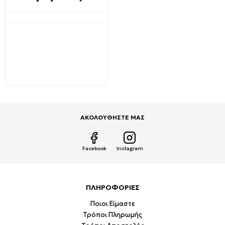
Μη Διαθέσιμο
OVLENG-ETTE M7 Clip-On
Bluetooth Ασύρματα
στερεοφωνικά ακουστικά
Πέτου σε μαύρο χρώμα
V4.2
5,95€
23,70€
ΑΚΟΛΟΥΘΗΣΤΕ ΜΑΣ
Facebook
Instagram
ΠΛΗΡΟΦΟΡΙΕΣ
Ποιοι Είμαστε
Τρόποι Πληρωμής