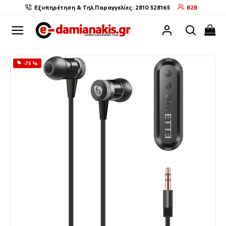
Εξυπηρέτηση & Τηλ.Παραγγελίες: 2810 528165
B2B
-75 %