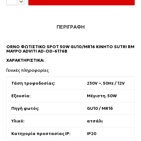
ΠΕΡΙΓΡΑΦΗ
ORNO ΦΩΤΙΣΤΙΚΌ SPOT 50W GU10/MR16 ΚΙΝΗΤΌ SUTRI RM
ΜΑΎΡΟ ADVITI AD-OD-6176B
ΧΑΡΑΚΤΗΡΙΣΤΙΚΆ:
Γενικές πληροφορίες
Τάση τροφοδοσίας:
230V ~, 50Hz / 12V
Εξουσία:
Μέγιστη. 50W
Πηγή φωτός:
GU10 / MR16
Υλικό:
ατσάλι
Κατηγορία προστασίας IP:
IP20