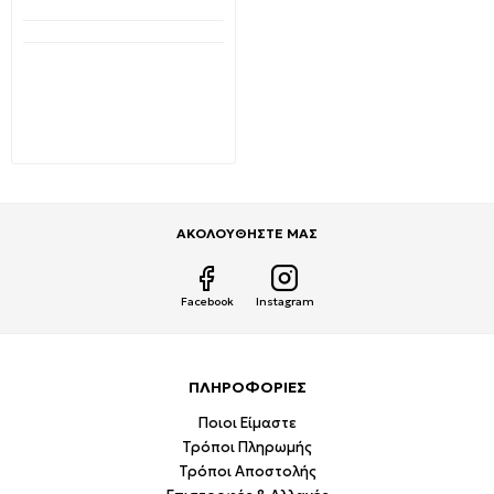
Διαθέσιμο από 1-3 ημέρες
ORNO Φωτιστικό spot
50W GU10/MR16 κινητό
SUTRI RM Μαύρο Adviti
AD-OD-6176B
1,99€
2,90€
ΑΚΟΛΟΥΘΗΣΤΕ ΜΑΣ
Facebook
Instagram
ΠΛΗΡΟΦΟΡΙΕΣ
Ποιοι Είμαστε
Τρόποι Πληρωμής
Τρόποι Αποστολής