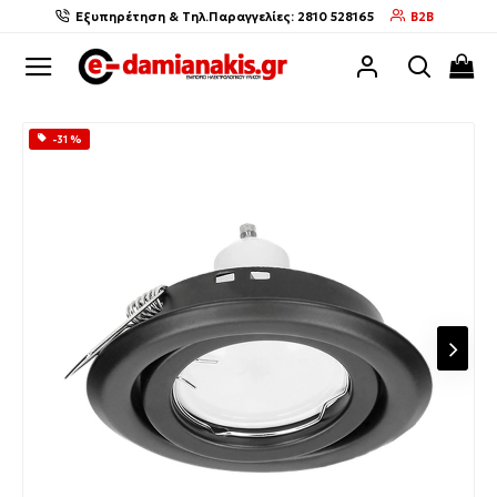
Εξυπηρέτηση & Τηλ.Παραγγελίες: 2810 528165
B2B
-31 %