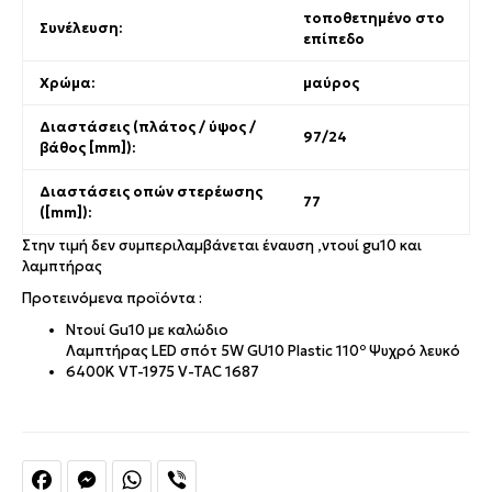
τοποθετημένο στο
Συνέλευση:
επίπεδο
Χρώμα:
μαύρος
Διαστάσεις (πλάτος / ύψος /
97/24
βάθος [mm]):
Διαστάσεις οπών στερέωσης
77
([mm]):
Στην τιμή δεν συμπεριλαμβάνεται έναυση ,ντουί gu10 και
λαμπτήρας
Προτεινόμενα προϊόντα :
Ντουί Gu10 με καλώδιο
Λαμπτήρας LED σπότ 5W GU10 Plastic 110º Ψυχρό λευκό
6400Κ VT-1975 V-TAC 1687
Facebook
Messenger
WhatsApp
Viber