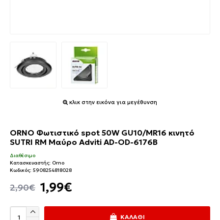
κλικ στην εικόνα για μεγέθυνση
ORNO Φωτιστικό spot 50W GU10/MR16 κινητό
SUTRI RM Μαύρο Adviti AD-OD-6176B
Διαθέσιμο
Κατασκευαστής:
Orno
Κωδικός:
5908254818028
1,99€
2,90€
ΚΑΛΆΘΙ