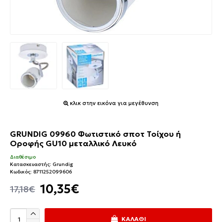
κλικ στην εικόνα για μεγέθυνση
GRUNDIG 09960 Φωτιστικό σποτ Τοίχου ή
Οροφής GU10 μεταλλικό Λευκό
Διαθέσιμο
Κατασκευαστής:
Grundig
Κωδικός:
8711252099606
10,35€
17,18€
ΚΑΛΆΘΙ