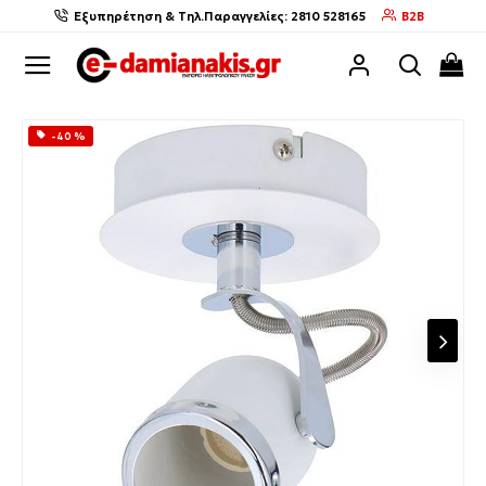
Εξυπηρέτηση & Τηλ.Παραγγελίες: 2810 528165
B2B
-40 %