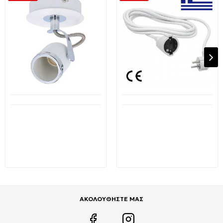
Διαθέσιμο από 1-3 ημέρες
Διαθέσιμο από 1-3 ημέρες
GRUNDIG 09960
Καλώδιο προέκτασης
Φωτιστικό σποτ Τοίχου ή
Schuko μήκους 5 μέτρων
Οροφής GU10 μεταλλικό
3*1.5 ΗΛΕΚΤΡΟΤΕΧΝΙΚΗ
Λευκό
41505
10,35€
10,89€
17,18€
19,78€
ΑΚΟΛΟΥΘΗΣΤΕ ΜΑΣ