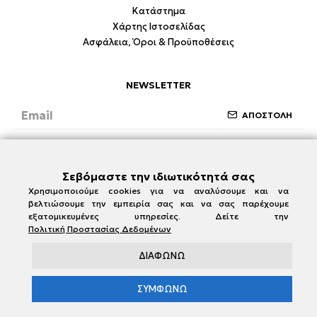
Κατάστημα
Χάρτης Ιστοσελίδας
Ασφάλεια, Όροι & Προϋποθέσεις
NEWSLETTER
ΑΠΟΣΤΟΛΗ
Έχω διαβάσει και συμφωνώ με την ενότητα
Ασφάλεια, Όροι & Προϋποθέσεις
Σεβόμαστε την ιδιωτικότητά σας
Χρησιμοποιούμε cookies για να αναλύσουμε και να
βελτιώσουμε την εμπειρία σας και να σας παρέχουμε
εξατομικευμένες υπηρεσίες. Δείτε την
Πολιτική Προστασίας Δεδομένων
ΔΙΑΦΩΝΩ
ΣΥΜΦΩΝΩ
e-damianakis.gr © 2026
Powered by
SBZ Systems
&
EMDI Business Management