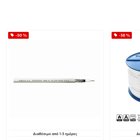
-50 %
-38 %
Διαθέσιμο από 1-3 ημέρες
Δ