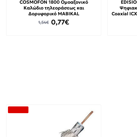
COSMOFON 1800 Ομοαξονικό
EDISIO
Καλώδιο τηλεοράσεως και
Ψηφιακ
Δορυφορικό MABIKAL
Coaxial IC
0,77€
1,54€
-40 %