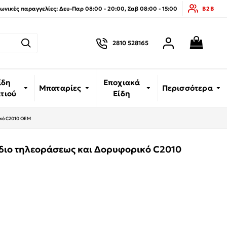
νικές παραγγελίες: Δευ-Παρ 08:00 - 20:00, Σαβ 08:00 - 15:00
B2B
2810 528165
ίδη
Εποχιακά
Μπαταρίες
Περισσότερα
ιτιού
Είδη
ικό C2010 OEM
ιο τηλεοράσεως και Δορυφορικό C2010