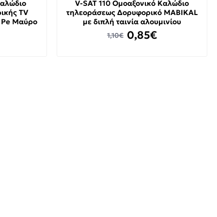
καλώδιο
V-SAT 110 Ομοαξονικό Καλώδιο
ικής TV
τηλεοράσεως Δορυφορικό MABIKAL
a Pe Μαύρο
με διπλή ταινία αλουμινίου
0,85€
1,10€