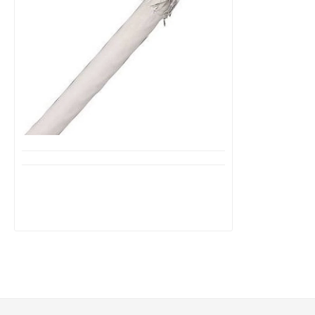
Διαθέσιμο από 1-3 ημέρες
Ομοαξονικό Καλώδιο τηλεοράσεως
και Δορυφορικό C2010 OEM
0,36€
0,60€