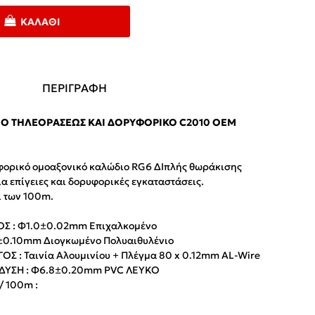
ΚΑΛΆΘΙ
ΠΕΡΙΓΡΑΦΗ
 ΤΗΛΕΟΡΆΣΕΩΣ ΚΑΙ ΔΟΡΥΦΟΡΙΚΌ C2010 OEM
φορικό ομοαξονικό καλώδιο RG6 ΔΙπλής θωράκισης
α επίγειες και δορυφορικές εγκαταστάσεις.
ι των 100m.
Σ : Φ1.0±0.02mm Επιχαλκομένο
0.10mm Διογκωμένο Πολυαιθυλένιο
Σ : Ταινία Αλουμινίου + Πλέγμα 80 x 0.12mm AL-Wire
ΔΥΣΗ : Φ6.8±0.20mm PVC ΛΕΥΚΟ
 100m :