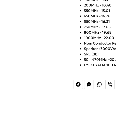
200MHz - 10.40
350MHz - 13.01
450MHz - 14.76
550MHz - 16.31
750MHz - 19.05
800MHz - 19.68
1000MHz - 22.00
Nom Conductor Re
Sparker : 3000VA
SRL (db)
50→470MHz >20 ,
ΣΥΣΚΕΥΑΣΙΑ 100
Facebook
Messenger
Whats
V