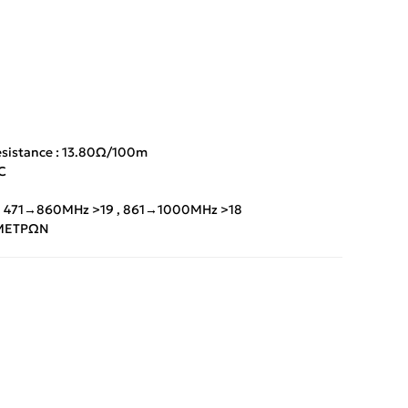
sistance : 13.80Ω/100m
C
 471→860MHz >19 , 861→1000MHz >18
 ΜΕΤΡΩΝ
App
iber