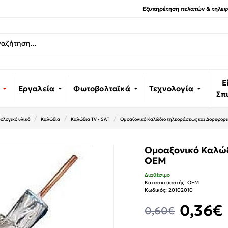
Εξυπηρέτηση πελατών & τηλεφω
Ε
Εργαλεία
Φωτοβολταϊκά
Τεχνολογία
Σπ
ολογικό υλικό
Καλώδια
Καλώδια TV - SAT
Ομοαξονικό Καλώδιο τηλεοράσεως και Δορυφορ
Ομοαξονικό Καλώδ
OEM
Διαθέσιμο
Κατασκευαστής:
OEM
Κωδικός:
20102010
0,36€
0,60€