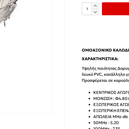
ΟΜΟΑΞΟΝΙΚΌ ΚΑΛΏΔΙΟ
ΧΑΡΑΚΤΗΡΙΣΤΙΚΆ:
Υψηλής ποιότητας Δορυ
λευκό PVC, κατάλληλο γι
Προσφέρεται σε καρούλ
KENTΡΙΚΟΣ ΑΓΩΓΟ
ΜΟΝΩΣΗ : Φ4.80±
ΕΞΩΤΕΡΙΚΟΣ ΑΓΩΓΟ
ΕΞΩΤΕΡΙΚΗ ΕΠΕΝ
AΠΩΛΕΙΑ ΜΗz-db /
50MHz - 5.20
100MHz - 7.35