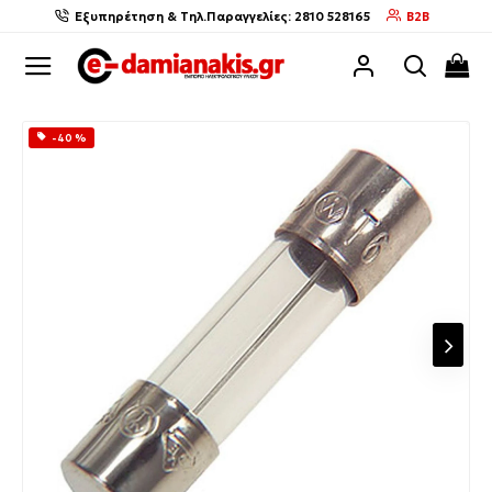
Εξυπηρέτηση & Τηλ.Παραγγελίες: 2810 528165
B2B
-40 %