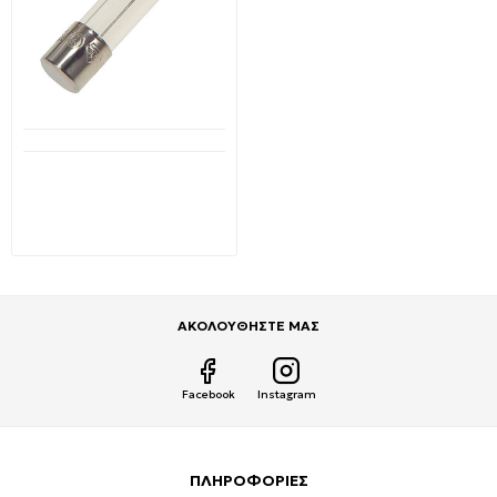
Διαθέσιμο από 1-3 ημέρες
Ασφάλεια Κυλινδρική
Γυάλινη 5x20mm 5A BGDP
52050 FX 1 τεμάχιο
0,09€
0,15€
ΑΚΟΛΟΥΘΗΣΤΕ ΜΑΣ
Facebook
Instagram
ΠΛΗΡΟΦΟΡΙΕΣ