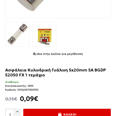
κλικ στην εικόνα για μεγέθυνση
Ασφάλεια Κυλινδρική Γυάλινη 5x20mm 5A BGDP
52050 FX 1 τεμάχιο
Διαθέσιμο
Κατασκευαστής:
OEM
Κωδικός:
5904097800155
0,09€
0,15€
ΚΑΛΆΘΙ