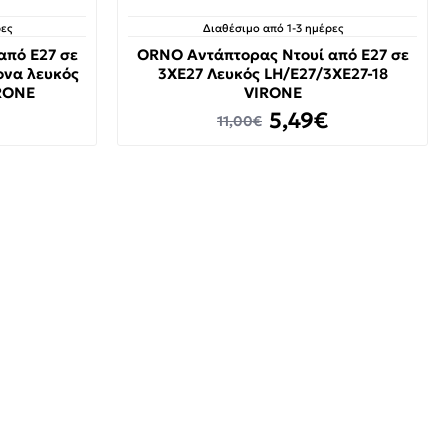
ες
Διαθέσιμο από 1-3 ημέρες
από Ε27 σε
ORNO Αντάπτορας Ντουί από Ε27 σε
ονα λευκός
3ΧΕ27 Λευκός LH/E27/3XE27-18
IRONE
VIRONE
5,49€
11,00€