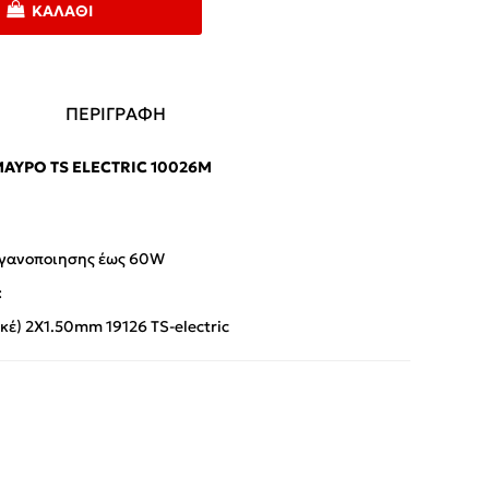
ΚΑΛΆΘΙ
ΠΕΡΙΓΡΑΦΗ
ΜΑΎΡΟ TS ELECTRIC 10026M
εγανοποιησης έως 60W
:
κέ) 2X1.50mm 19126 TS-electric
App
iber