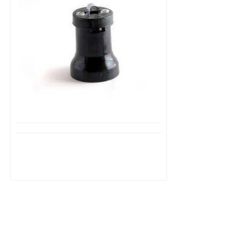
Διαθέσιμο από 1-3 ημέρες
Ντουί Γιρλάντας E27 Μαύρο TS
ELECTRIC 10026M
1,99€
2,50€