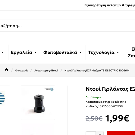
Εξυπηρέτηση πελατών & τηλεφω
Ε
Εργαλεία
Φωτοβολταϊκά
Τεχνολογία
Σπ
Φωτισμός
Αντάπτορες-Ντουί
Ντουί Γιρλάντας E27 Μαύρο TS ELECTRIC 10026M
Ντουί Γιρλάντας 
Διαθέσιμο
Κατασκευαστής:
Ts-Electric
Κωδικός:
5213005401108
1,99€
2,50€