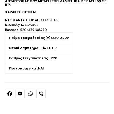
ΑΝΤΆΠΤΟΡΑΣ ΠΟΥ ΜΕΤΑΤΡΈΠΕΙ ΛΑΜΠΤΉΡΑ ΜΕ ΒΆΣΗ G9 ΣΕ
E14
ΧΑΡΑΚΤΗΡΙΣΤΙΚΆ:
NTOYI ΑΝΤΑΠΤΟΡ ΑΠΟ Ε14 ΣΕ G9
Κωδικός: 147-23053
Barcode: 5206139108470
Ρεύμα Τροφοδοσίας (V) :
220-240V
Ντουί Λαμπτήρα :
Ε14 ΣΕ G9
Βαθμός Στεγανότητας :
IP20
Πιστοποιητικά :
ΝΑΙ
Facebook
Messenger
WhatsApp
Viber