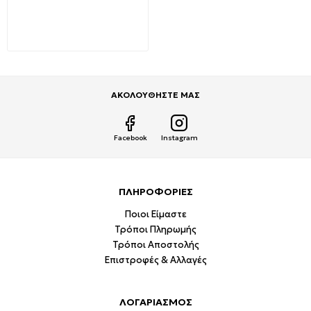
Αντάπτορας από E14 σε
G9 147-23053 FERRARA
1,69€
3,18€
ΑΚΟΛΟΥΘΗΣΤΕ ΜΑΣ
Facebook
Instagram
ΠΛΗΡΟΦΟΡΙΕΣ
Ποιοι Είμαστε
Τρόποι Πληρωμής
Τρόποι Αποστολής
Επιστροφές & Αλλαγές
ΛΟΓΑΡΙΑΣΜΟΣ