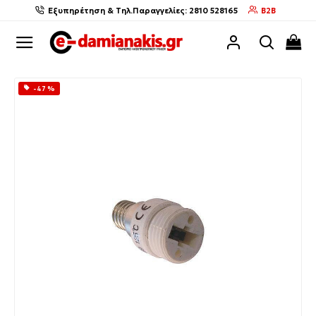
Εξυπηρέτηση & Τηλ.Παραγγελίες: 2810 528165
B2B
-47 %