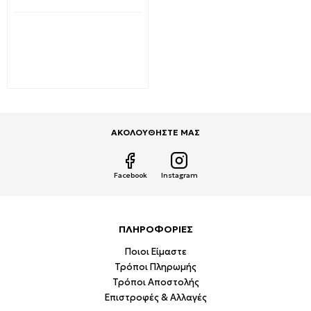
Διαθέσιμο από 1-3 ημέρες
Λαμπτήρας LED σπότ 6W
GU10 Dimmable Θερμό
λευκό 38 μοίρες SPOTLED-
2 Vitone 1513850
4,51€
7,48€
ΑΚΟΛΟΥΘΗΣΤΕ ΜΑΣ
Facebook
Instagram
ΠΛΗΡΟΦΟΡΙΕΣ
Ποιοι Είμαστε
Τρόποι Πληρωμής
Τρόποι Αποστολής
Επιστροφές & Αλλαγές