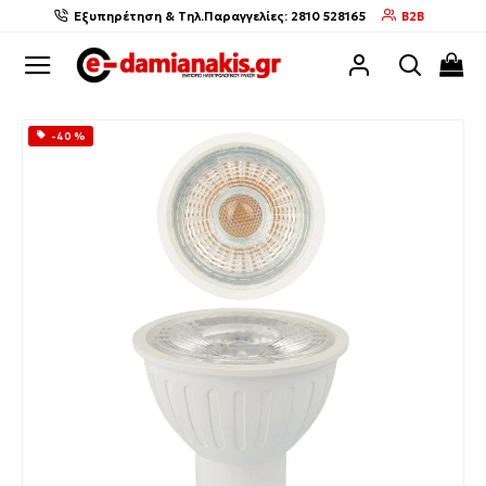
Εξυπηρέτηση & Τηλ.Παραγγελίες: 2810 528165
B2B
-40 %