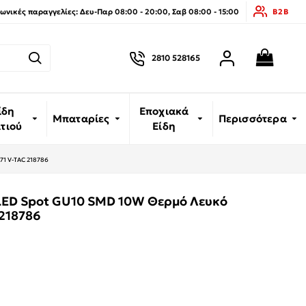
νικές παραγγελίες: Δευ-Παρ 08:00 - 20:00, Σαβ 08:00 - 15:00
B2B
2810 528165
ίδη
Εποχιακά
Μπαταρίες
Περισσότερα
ιτιού
Είδη
71 V-TAC 218786
LED Spot GU10 SMD 10W Θερμό Λευκό
 218786