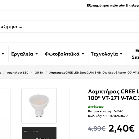
Εξυπηρέτηση πελατών & τηλεφω
Ε
Εργαλεία
Φωτοβολταϊκά
Τεχνολογία
Σπ
ς
Λαμπτήρες LED
GU 10
Λαμπτήρας CREE LED Spot GU10 SMD 10W Θερμό Λευκό 100° VT-2
Λαμπτήρας CREE 
100° VT-271 V-TAC
Διαθέσιμο
Κατασκευαστής:
V-TAC
Κωδικός:
3800170240629
2,40€
4,80€