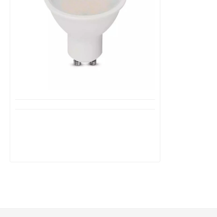
Διαθέσιμο από 1-3 ημέρες
Λαμπτήρας CREE LED Spot GU10 SMD
10W Θερμό Λευκό 100° VT-271 V-TAC
218786
2,40€
4,80€