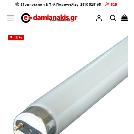
Εξυπηρέτηση & Τηλ.Παραγγελίες: 2810 528165
B2B
-31 %