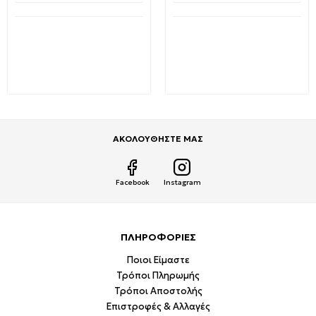
Διαθέσιμο από 1-3 ημέρες
Διαθέσιμο από 1-3 ημέρες
Λάμπα φθορίου T8 10watt
Συσκευή Υπερήχων για
για Ηλεκτρική
Απώθηση Τρωκτικών και
Εντομοπαγίδα 06026 EDM
Γατών TRC-177 OEM
Spain
14,99€
32,90€
5,20€
7,53€
ΑΚΟΛΟΥΘΗΣΤΕ ΜΑΣ
Facebook
Instagram
ΠΛΗΡΟΦΟΡΙΕΣ
Ποιοι Είμαστε
Τρόποι Πληρωμής
Τρόποι Αποστολής
Επιστροφές & Αλλαγές