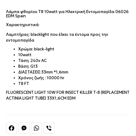
Λάμπα φθορίου T8 10watt για Ηλεκτρική Εντομοπαγίδα 06026
EDM Spain
Χαρακτηριστικά:
Λαμπτήρας: blacklight που έλκει τα έντομα
προς την
εντομοπαγίδα
Χρώμα: black-light
10watt
Τάση: 240v AC
Βάση:
G13
ΔΙΑΣΤΆΣΕΙΣ:
33mm *1,6
mm
Χρόνος ζωής : 10000 hr
T8 FT
FLUORESCENT LIGHT 10W FOR INSECT KILLER T-8 (REPLACEMENT
ACTINIA LIGHT TUBE) 33X1,6CM EDM
Facebook
Messenger
WhatsApp
Viber