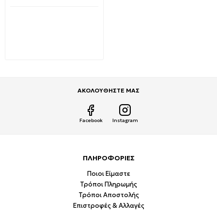
Διαθέσιμο από 1-3 ημέρες
Ηλεκτρική Εντομοπαγίδα
2x6 watt με δίσκο
περισυλλογής εντόμων
06520 EDM Spain
24,99€
50,00€
ΑΚΟΛΟΥΘΗΣΤΕ ΜΑΣ
Facebook
Instagram
ΠΛΗΡΟΦΟΡΙΕΣ
Ποιοι Είμαστε
Τρόποι Πληρωμής
Τρόποι Αποστολής
Επιστροφές & Αλλαγές