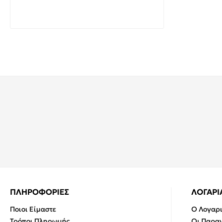
Cat.6 200200390 OEM Μπλε
2,99€
6,00€
ΠΛΗΡΟΦΟΡΙΕΣ
ΛΟΓΑΡ
Ποιοι Είμαστε
Ο Λογαρ
Τρόποι Πληρωμής
Οι Παραγ