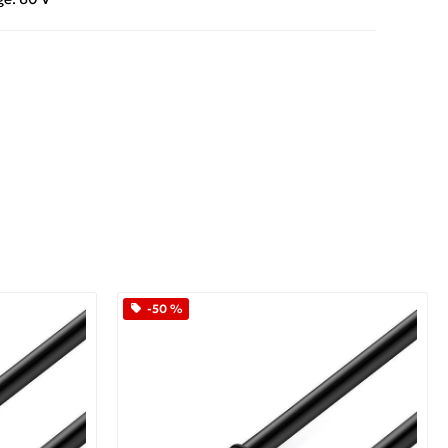
App
iber
-50 %