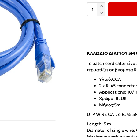
ΚΑΛΏΔΙΟ ΔΙΚΤΎΟΥ 5M 
Το patch cord cat.6 είν
τερματίζει σε βύσματα R
Υλικό:CCA
2 x RJ45 connector
Applications: 10/
Χρώμα: BLUE
Μήκος:5m
UTP WIRE CAT. 6 RJ45 5
Length: 5 m
Diameter of single wire
Maximum working voltag