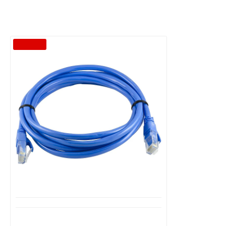
-50 %
Διαθέσιμο από 1-3 ημέρες
Καλώδιο δικτύου 5m UTP patch cord