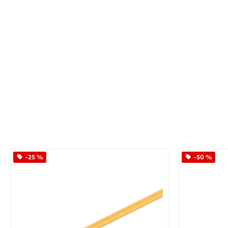
-25 %
-50 %