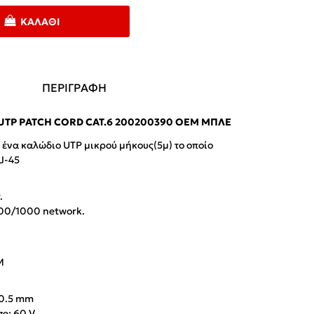
ΚΑΛΆΘΙ
ΠΕΡΙΓΡΑΦΗ
UTP PATCH CORD CAT.6 200200390 OEM ΜΠΛΕ
αι ένα καλώδιο UTP μικρού μήκους(5μ) το οποίο
J-45
.
100/1000 network.
M
: 0.5 mm
e: 60 V