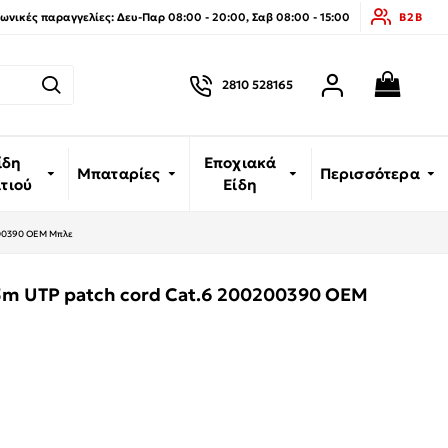
νικές παραγγελίες: Δευ-Παρ 08:00 - 20:00, Σαβ 08:00 - 15:00
B2B
2810 528165
ίδη
Εποχιακά
Μπαταρίες
Περισσότερα
ιτιού
Είδη
200390 OEM Μπλε
5m UTP patch cord Cat.6 200200390 OEM