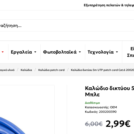
Εξυπηρέτηση πελατών & τηλεφω
Ε
Εργαλεία
Φωτοβολταϊκά
Τεχνολογία
Σπ
ογικό υλικό
Καλώδια
Καλώδια patch cord
Καλώδιο δικτύου 5m UTP patch cord Cat.6 200
Καλώδιο δικτύου 
Μπλε
Διαθέσιμο
Κατασκευαστής:
OEM
Κωδικός:
200200390
2,99€
6,00€