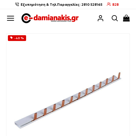
Εξυπηρέτηση & Τηλ.Παραγγελίες: 2810 528165
B2B
-40 %