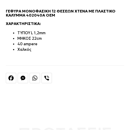
ΓΈΦΥΡΑ ΜΟΝΟΦΑΣΙΚΉ 12 ΘΈΣΕΩΝ ΧΤΈΝΑ ΜΕ ΠΛΑΣΤΙΚΌ
ΚΆΛΥΜΜΑ 402040Α ΟΕΜ
ΧΑΡΑΚΤΗΡΙΣΤΙΚΆ:
ΤΥΠΟΥ L 1,2mm
ΜΗΚΟΣ 22cm
40 ampere
Χαλκός
Facebook
Messenger
WhatsApp
Viber