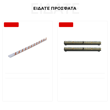
ΕΙΔΑΤΕ ΠΡΟΣΦΑΤΑ
-40 %
-30 %
Διαθέσιμο από 1-3 ημέρες
Διαθέσιμο από 1-3 ημέρες
Γέφυρα Μονοφασική 12
Μπάρα ουδετέρου και
θέσεων χτένα με πλαστικό
γείωσης 24 θέσεων 151-
κάλυμμα 402040Α ΟΕΜ
31905 Marlanvil
2,39€
12,95€
4,00€
18,51€