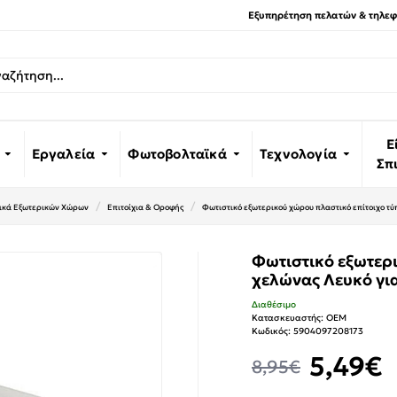
Εξυπηρέτηση πελατών & τηλεφω
Ε
Εργαλεία
Φωτοβολταϊκά
Τεχνολογία
Σπ
ικά Εξωτερικών Χώρων
Επιτοίχια & Οροφής
Φωτιστικό εξωτερικού χώρου πλαστικό επίτοιχο τ
Φωτιστικό εξωτερ
χελώνας Λευκό γι
Διαθέσιμο
Κατασκευαστής:
OEM
Κωδικός:
5904097208173
5,49€
8,95€