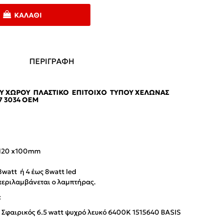
ΚΑΛΆΘΙ
ΠΕΡΙΓΡΑΦΗ
ΟΎ ΧΏΡΟΥ ΠΛΑΣΤΙΚΌ ΕΠΊΤΟΙΧΟ ΤΎΠΟΥ ΧΕΛΏΝΑΣ
7 3034 ΟΕΜ
x120 x100mm
watt ή 4 έως 8watt led
περιλαμβάνεται o λαμπτήρας.
:
Σφαιρικός 6.5 watt ψυχρό λευκό 6400Κ 1515640 BASIS