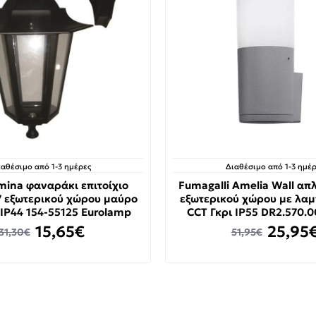
ιαθέσιμο από 1-3 ημέρες
Διαθέσιμο από 1-3 ημέρ
umina φαναράκι επιτοίχιο
Fumagalli Amelia Wall απλ
 εξωτερικού χώρου μαύρο
εξωτερικού χώρου με λα
IP44 154-55125 Eurolamp
CCT Γκρι IP55 DR2.570.
15,65€
25,95
31,30€
51,95€