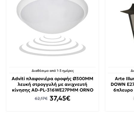
Διαθέσιμο από 1-3 ημέρες
Δ
Adviti πλαφονιέρα οροφής Ø300MM
Arte Ill
λευκή στρογγυλή με ανιχνευτή
DOWN E27
κίνησης AD-PL-316WE27PMM ORNO
6πλευρο 
37,45€
62,17€