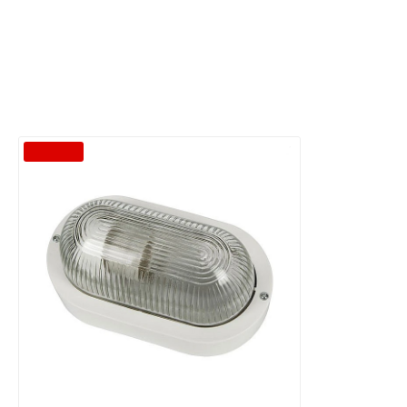
-39 %