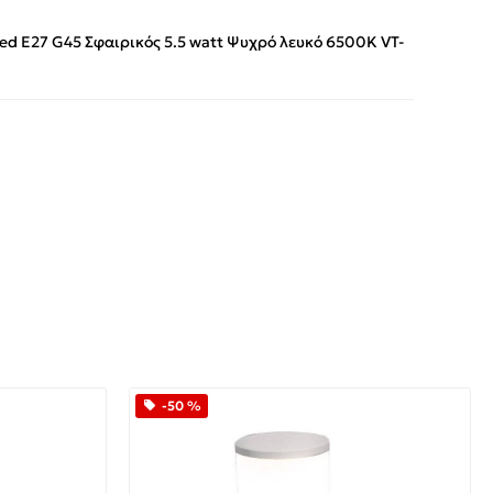
 E27 G45 Σφαιρικός 5.5 watt Ψυχρό λευκό 6500K VT-
App
iber
-50 %