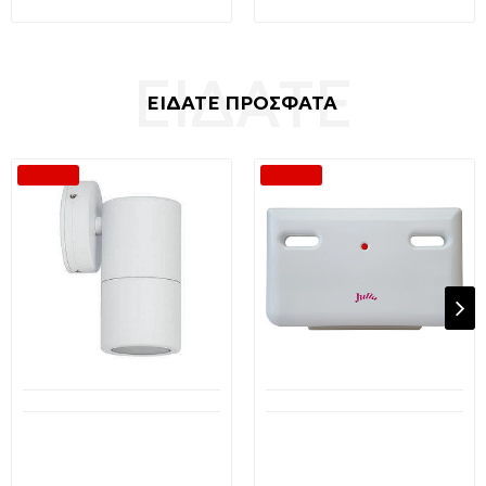
ΕΙΔΑΤΕ ΠΡΟΣΦΑΤΑ
-32 %
-38 %
Διαθέσιμο από 1-3 ημέρες
Διαθέσιμο από 1-3 ημέρες
MISTRAL Julia Ψηφιακή
Επιτοίχιο φωτιστικό GU10
εσωτερική Κεραία VHF-
DOWN λευκό OEM
UHF-FM Με Ενισχυτή 22dB
14,95€
22,00€