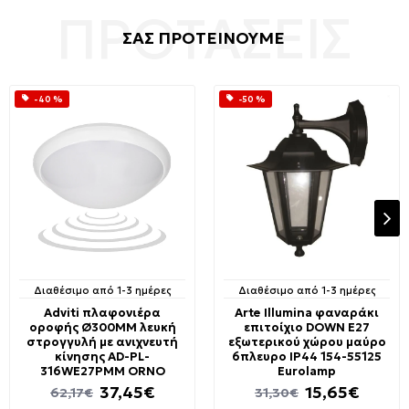
ΣΑΣ ΠΡΟΤΕΙΝΟΥΜΕ
-40 %
-50 %
Διαθέσιμο από 1-3 ημέρες
Διαθέσιμο από 1-3 ημέρες
Adviti πλαφονιέρα
Arte Illumina φαναράκι
οροφής Ø300MM λευκή
επιτοίχιο DOWN E27
στρογγυλή με ανιχνευτή
εξωτερικού χώρου μαύρο
κίνησης AD-PL-
6πλευρο IP44 154-55125
316WE27PMM ORNO
Eurolamp
37,45€
15,65€
62,17€
31,30€