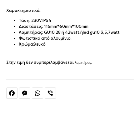
Χαρακτηριστικά:
Τάση: 230V.IP54
Διαστάσεις: 115mm*60mm*100mm
Λαμπτήρας: GU10 28 ή 42watt.ήled gu10 3,5,7watt
Φωτιστικό από αλουμίνιο.
Χρώμα:λευκό
Στην τιμή δεν συμπεριλαμβάνεται
λαμπτήρας.
Facebook
Messenger
WhatsApp
Viber