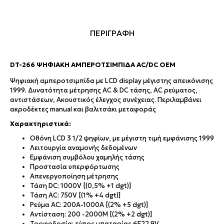
ΠΕΡΙΓΡΑΦΗ
DT-266 ΨΗΦΙΑΚΉ ΑΜΠΕΡΟΤΣΙΜΠΊΔΑ AC/DC ΟΕΜ
Ψηφιακή αμπεροτσιμπίδα με LCD display μέγιστης απεικόνισης
1999. Δυνατότητα μέτρησης AC & DC τάσης, AC ρεύματος,
αντιστάσεων, Ακουστικός έλεγχος συνέχειας. Περιλαμβάνει
ακροδέκτες manual και βαλιτσάκι μεταφοράς
Χαρακτηριστικά:
Οθόνη LCD 3 1/2 ψηφίων, με μέγιστη τιμή εμφάνισης 1999
Λειτουργία αναμονής δεδομένων
Εμφάνιση συμβόλου χαμηλής τάσης
Προστασία υπερφόρτωσης
Απενεργοποίηση μέτρησης
Τάση DC: 1000V [(0,5% +1 dgt)]
Τάση AC: 750V [(1% +4 dgt)]
Ρεύμα AC: 200A-1000A [(2% +5 dgt)]
Αντίσταση: 200 -2000M [(2% +2 dgt)]
Τροφοδοσία: τύπος μπαταρίας 6F22 9V