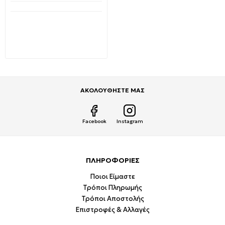
Διαθέσιμο από 1-3 ημέρες
DT-266 Ψηφιακή
Αμπεροτσιμπίδα AC/DC
ΟΕΜ
6,80€
18,00€
ΑΚΟΛΟΥΘΗΣΤΕ ΜΑΣ
Facebook
Instagram
ΠΛΗΡΟΦΟΡΙΕΣ
Ποιοι Είμαστε
Τρόποι Πληρωμής
Τρόποι Αποστολής
Επιστροφές & Αλλαγές