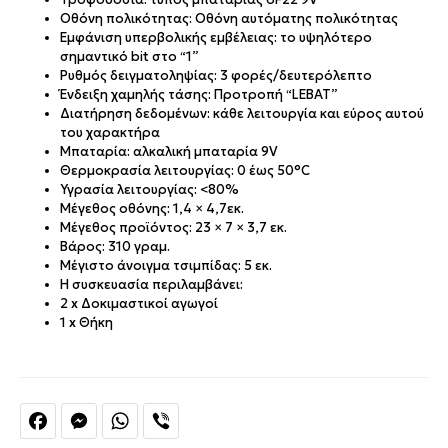
Οθόνη πολικότητας: Οθόνη αυτόματης πολικότητας
Εμφάνιση υπερβολικής εμβέλειας: το υψηλότερο
σημαντικό bit στο “1”
Ρυθμός δειγματοληψίας: 3 φορές/δευτερόλεπτο
Ένδειξη χαμηλής τάσης: Προτροπή “LEBAT”
Διατήρηση δεδομένων: κάθε λειτουργία και εύρος αυτού
του χαρακτήρα
Μπαταρία: αλκαλική μπαταρία 9V
Θερμοκρασία λειτουργίας: 0 έως 50°C
Υγρασία λειτουργίας: <80%
Μέγεθος οθόνης: 1,4 × 4,7εκ.
Μέγεθος προϊόντος: 23 × 7 × 3,7 εκ.
Βάρος: 310 γραμ.
Μέγιστο άνοιγμα τσιμπίδας: 5 εκ.
Η συσκευασία περιλαμβάνει:
2 x Δοκιμαστικοί αγωγοί
1 x Θήκη
Facebook
Messenger
WhatsApp
Viber