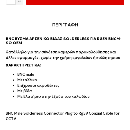
ΠΕΡΙΓΡΑΦΗ
BNC ΒΎΣΜΑ ΑΡΣΕΝΙΚΌ ΒΊΔΑΣ SOLDERLESS ΓΙΑ RG59 BNCM-
SO OEM
Κατάλληλο για την σύνδεση καμερών παρακολούθησης και
άλλες εφαρμογές, χωρίς την χρήση εργαλείων ή κολλητηριού
ΧΑΡΑΚΤΗΡΙΣΤΙΚΆ:
BNC male
Μεταλλικό
Επίχρυσοι ακροδέκτες
Mε βίδα
Mε Ελατήριο στην έξοδο του καλωδίου
BNC Male Solderless Connector Plug to Rg59 Coaxial Cable for
CCTV