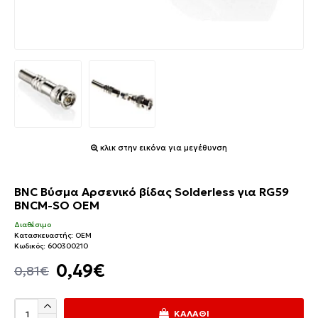
κλικ στην εικόνα για μεγέθυνση
BNC Βύσμα Αρσενικό βίδας Solderless για RG59
BNCM-SO OEM
Διαθέσιμο
Κατασκευαστής:
OEM
Κωδικός:
600300210
0,49€
0,81€
ΚΑΛΆΘΙ