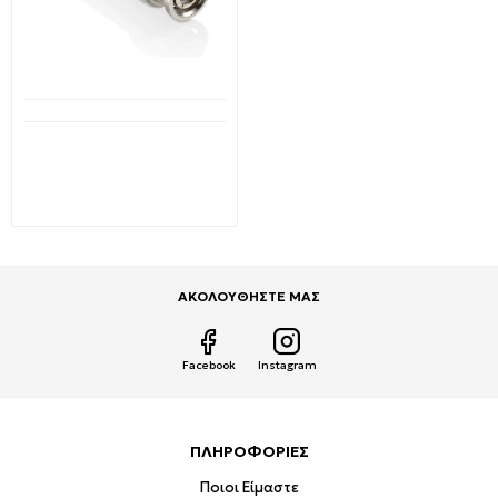
Διαθέσιμο από 1-3 ημέρες
BNC Βύσμα Αρσενικό βίδας
Solderless για RG59
BNCM-SO OEM
0,49€
0,81€
ΑΚΟΛΟΥΘΗΣΤΕ ΜΑΣ
Facebook
Instagram
ΠΛΗΡΟΦΟΡΙΕΣ
Ποιοι Είμαστε