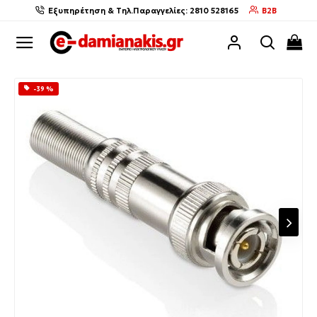
Εξυπηρέτηση & Τηλ.Παραγγελίες: 2810 528165
B2B
-39 %