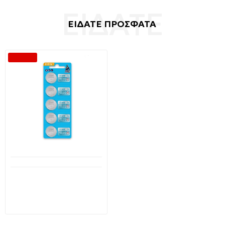
ΕΙΔΑΤΕ ΠΡΟΣΦΑΤΑ
-34 %
Διαθέσιμο από 1-3 ημέρες
Vinnic μπαταρία λιθίου 3V
CR2032 πακέτο 5
μπαταριών
2,65€
4,00€