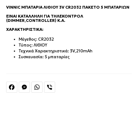
VINNIC ΜΠΑΤΑΡΊΑ ΛΙΘΊΟΥ 3V CR2032 ΠΑΚΈΤΟ 5 ΜΠΑΤΑΡΙΏΝ
ΕΊΝΑΙ ΚΑΤΆΛΛΗΛΗ ΓΙΑ ΤΗΛΕΚΟΝΤΡΌΛ
(DIMMER,CONTROLLER) Κ.Α.
ΧΑΡΑΚΤΗΡΙΣΤΙΚΆ:
Μέγεθος: CR2032
Τύπος:
ΛΙΘΙΟΥ
Τεχνικά Χαρακτηριστικά: 3V,210mAh
Συσκευασία: 5 μπαταρίες
Facebook
Messenger
WhatsApp
Viber