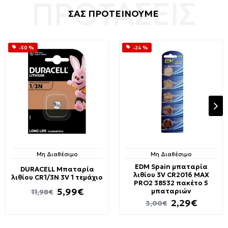
ΣΑΣ ΠΡΟΤΕΙΝΟΥΜΕ
-50 %
-24 %
Μη Διαθέσιμο
Μη Διαθέσιμο
EDM Spain μπαταρία
DURACELL Μπαταρία
λιθίου 3V CR2016 MAX
λιθίου CR1/3N 3V 1 τεμάχιο
PRO2 38532 πακέτο 5
5,99€
μπαταριών
11,98€
2,29€
3,00€