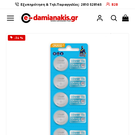
Εξυπηρέτηση & Τηλ.Παραγγελίες: 2810 528165
B2B
-34 %