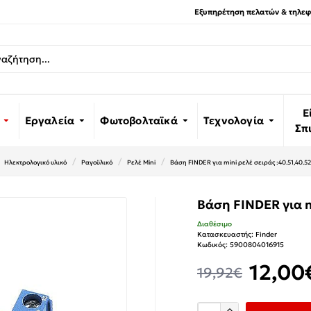
Εξυπηρέτηση πελατών & τηλεφω
Ε
Εργαλεία
Φωτοβολταϊκά
Τεχνολογία
Σπ
Ηλεκτρολογικό υλικό
Ραγοϋλικό
Ρελέ Mini
Βάση FINDER για mini ρελέ σειράς :40.51,40.52
Βάση FINDER για m
Διαθέσιμο
Κατασκευαστής:
Finder
Κωδικός:
5900804016915
12,00
19,92€