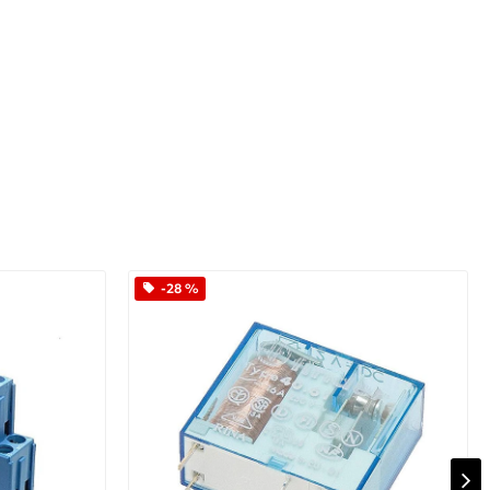
App
iber
-28 %