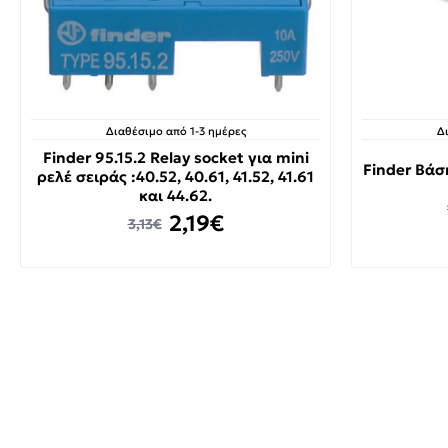
Διαθέσιμο από 1-3 ημέρες
Δ
Finder 95.15.2 Relay socket για mini
Finder Βάσ
ρελέ σειράς :40.52, 40.61, 41.52, 41.61
και 44.62.​
2,19€
3,13€