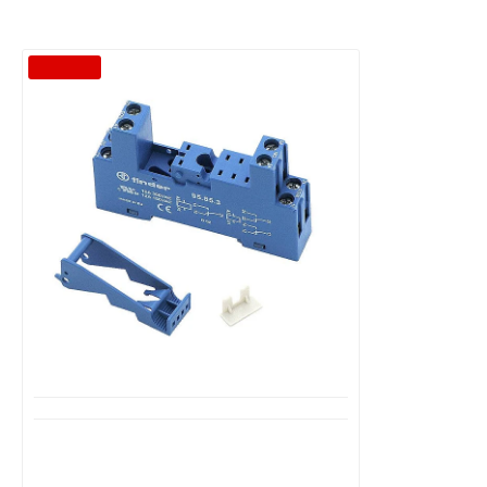
-40 %
Διαθέσιμο από 1-3 ημέρες
Βάση FINDER για mini ρελέ σειράς
:40.51,40.52,40.61