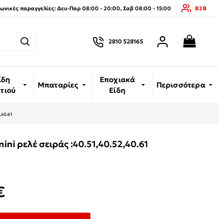
νικές παραγγελίες: Δευ-Παρ 08:00 - 20:00, Σαβ 08:00 - 15:00
B2B
2810 528165
ίδη
Εποχιακά
Μπαταρίες
Περισσότερα
ιτιού
Είδη
,40.61
ini ρελέ σειράς :40.51,40.52,40.61
€