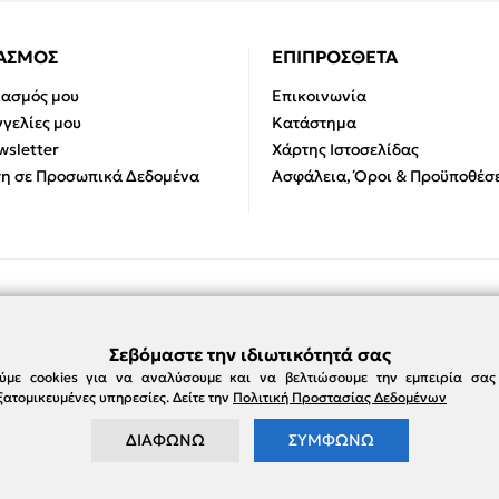
ΙΑΣΜΟΣ
ΕΠΙΠΡΟΣΘΕΤΑ
ιασμός μου
Επικοινωνία
γελίες μου
Κατάστημα
sletter
Χάρτης Ιστοσελίδας
η σε Προσωπικά Δεδομένα
Ασφάλεια, Όροι & Προϋποθέσε
Σεβόμαστε την ιδιωτικότητά σας
ύμε cookies για να αναλύσουμε και να βελτιώσουμε την εμπειρία σα
ατομικευμένες υπηρεσίες. Δείτε την
Πολιτική Προστασίας Δεδομένων
ΔΙΑΦΩΝΩ
ΣΥΜΦΩΝΩ
e-damianakis.gr © 2026
Powered by
SBZ Systems
&
EMDI Business Management