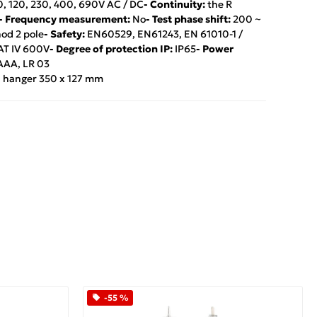
50, 120, 230, 400, 690V AC / DC
- Continuity:
the R
- Frequency measurement:
No
- Test phase shift:
200 ~
od 2 pole
- Safety:
EN60529, EN61243, EN 61010-1 /
AT IV 600V
- Degree of protection IP:
IP65
- Power
 AAA, LR 03
h hanger 350 x 127 mm
App
iber
-55 %