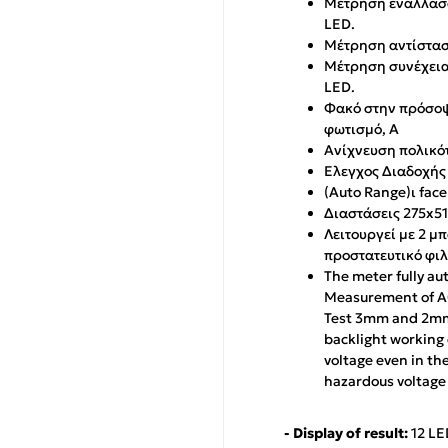
Μέτρηση εναλλασσό
LED.
Μέτρηση αντίστασ
Μέτρηση συνέχειας
LED.
Φακό στην πρόσοψ
φωτισμό, Α
Ανίχνευση πολικό
Ελεγχος Διαδοχή
(Auto Range)ι face
Διαστάσεις 275x
Λειτουργεί με 2 μ
προστατευτικό φιλ
The meter fully au
Measurement of AC
Test 3mm and 2mm•
backlight working 
voltage even in th
hazardous voltage
- Display of result:
12 LE