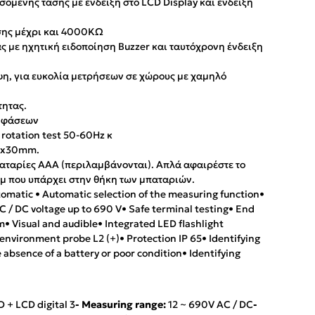
μενης τάσης με ένδειξη στο LCD Display και ένδειξη
ης μέχρι και 4000KΩ
 με ηχητική ειδοποίηση Buzzer και ταυτόχρονη ένδειξη
η, για ευκολία μετρήσεων σε χώρους με χαμηλό
τητας.
ς φάσεων
 rotation test 50-60Hz κ
51x30mm.
παταρίες AAA (περιλαμβάνονται). Απλά αφαιρέστε το
μ που υπάρχει στην θήκη των μπαταριών.
tomatic • Automatic selection of the measuring function•
 / DC voltage up to 690 V• Safe terminal testing• End
 Visual and audible• Integrated LED flashlight
environment probe L2 (+)• Protection IP 65• Identifying
e absence of a battery or poor condition• Identifying
D + LCD digital 3
- Measuring range:
12 ~ 690V AC / DC
-