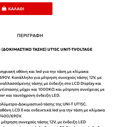
ΚΑΛΆΘΙ
ΠΕΡΙΓΡΑΦΗ
ΔΟΚΙΜΑΣΤΙΚΌ ΤΆΣΗΣ) UT15C UNIT-TVOLTAGE
ηφιακή οθόνη και led για την τάση με κλίμακα
90V. Κατάλληλο για μέτρηση συνεχούς τάσης 12V, με
εναλλασσόμενης τάσης με ένδειξη στο LCD Display και
ντίστασης μέχρι και 1000KΩ και μέτρηση συνέχειας με
er και ταυτόχρονη ένδειξη LED.
ολύμετρο-Δοκιμαστικό τάσης της UNI-T UT15C.
οθόνη LCD δ και ενδεικτικά led για την τάση με κλίμακα
0/400/690V.
 μέτρηση συνεχούς τάσης 12V, με ένδειξη LED