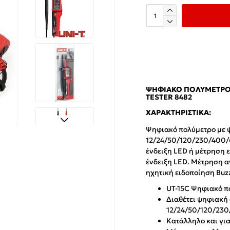
ΨΗΦΙΑΚΌ ΠΟΛΎΜΕΤΡΟ (
TESTER 8482
ΧΑΡΑΚΤΗΡΙΣΤΙΚΆ:
Ψηφιακό πολύμετρο με ψ
12/24/50/120/230/400/6
ένδειξη LED ή μέτρηση 
ένδειξη LED. Μέτρηση α
ηχητική ειδοποίηση Buzz
UT-15C Ψηφιακό π
Διαθέτει ψηφιακή 
12/24/50/120/23
Κατάλληλο και για