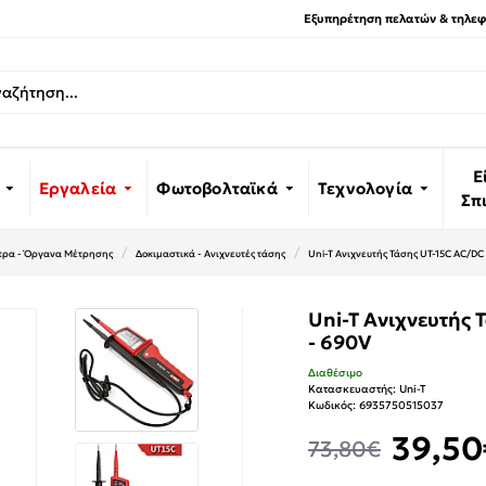
Εξυπηρέτηση πελατών & τηλεφω
Ε
Εργαλεία
Φωτοβολταϊκά
Τεχνολογία
Σπ
τρα - Όργανα Μέτρησης
Δοκιμαστικά - Ανιχνευτές τάσης
Uni-T Ανιχνευτής Τάσης UT-15C AC/DC
Uni-T Ανιχνευτής 
- 690V
Διαθέσιμο
Κατασκευαστής:
Uni-T
Κωδικός:
6935750515037
39,50
73,80€