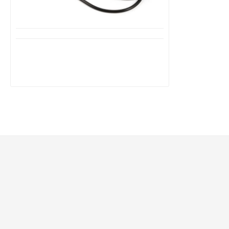
Διαθέσιμο από 1-3 ημέρες
Uni-T Ανιχνευτής Τάσης UT-15C AC/DC
με Εύρος Μέτρησης 12 - 690V
39,50€
73,80€