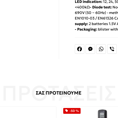
LED indication:
12, 24, 
<400kΩ
- Diode test:
No
690V (50 ~ 60Hz) - meth
EN1010-03 / EN61326 C
supply:
2 batteries 1.5V
- Packaging:
blister wit
Facebook
Messenger
Whats
V
ΣΑΣ ΠΡΟΤΕΙΝΟΥΜΕ
-50 %