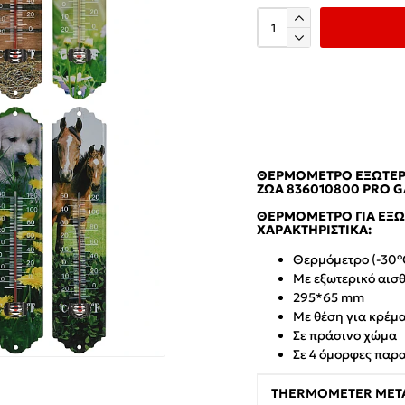
ΘΕΡΜΌΜΕΤΡΟ ΕΞΩΤΕΡΙΚ
ΖΏΑ 836010800 PRO 
ΘΕΡΜΌΜΕΤΡΟ ΓΙΑ ΕΞΩ
ΧΑΡΑΚΤΗΡΙΣΤΙΚΆ:
Θερμόμετρο (-30°
Με εξωτερικό αισ
295*65 mm
Με θέση για κρέμ
Σε πράσινο χώμα
Σε 4 όμορφες παρα
THERMOMETER META