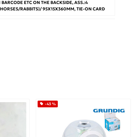
 BARCODE ETC ON THE BACKSIDE, ASS.:4
HORSES/RABBITS)/ 95X15X360MM, TIE-ON CARD
App
iber
-43 %