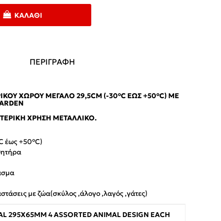
ΚΑΛΆΘΙ
ΠΕΡΙΓΡΑΦΗ
ΟΎ ΧΏΡΟΥ ΜΕΓΆΛΟ 29,5CM (-30°C ΈΩΣ +50°C) ΜΕ
GARDEN
ΤΕΡΙΚΉ ΧΡΉΣΗ ΜΕΤΑΛΛΙΚΌ.
C έως +50°C)
θητήρα
ασμα
στάσεις με ζώα(σκύλος ,άλογο ,λαγός ,γάτες)
L 295X65MM 4 ASSORTED ANIMAL DESIGN EACH