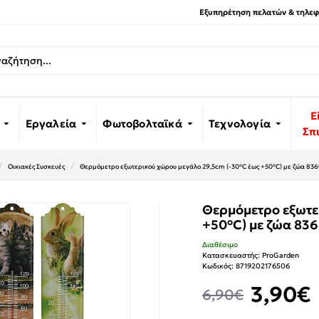
Εξυπηρέτηση πελατών & τηλεφω
Ε
Εργαλεία
Φωτοβολταϊκά
Τεχνολογία
Σπ
Οικιακές Συσκευές
Θερμόμετρο εξωτερικού χώρου μεγάλο 29,5cm (-30°C έως +50°C) με ζώα 
Θερμόμετρο εξωτε
+50°C) με ζώα 8
Διαθέσιμο
Κατασκευαστής:
ProGarden
Κωδικός:
8719202176506
3,90€
6,90€