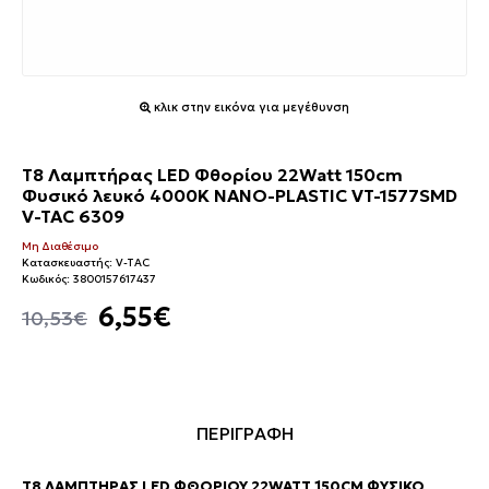
κλικ στην εικόνα για μεγέθυνση
T8 Λαμπτήρας LED Φθορίου 22Watt 150cm
Φυσικό λευκό 4000Κ NANO-PLASTIC VT-1577SMD
V-TAC 6309
Μη Διαθέσιμο
Κατασκευαστής:
V-TAC
Κωδικός:
3800157617437
6,55€
10,53€
ΠΕΡΙΓΡΑΦΗ
T8 ΛΑΜΠΤΉΡΑΣ LED ΦΘΟΡΊΟΥ 22WATT 150CM ΦΥΣΙΚΌ