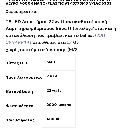
ΛΕΥΚΌ 4000Κ NANO-PLASTIC VT-1577SMD V-TAC 6309
Χαρακτηριστικά:
T8 LED Λαμπτήρας 22watt αντικαθιστά κοινή
Λαμπτήρα φθορισμού 58watt (υπολογίζεται και η
κατανάλωση που τραβάει και το ballast)
ΚΑΙ
απευθείας στα 240v
ΣΥΝΔΕΕΤΑΙ
χωρίς συστήματα 'εναυσης (Μ/Σ
SMD
Τύπος LED
230 V
Τάση λειτουργίας
22 watt
Κατανάλωση
2000 lumens
Φωτεινότητα
4000K
Χρώμα φωτός