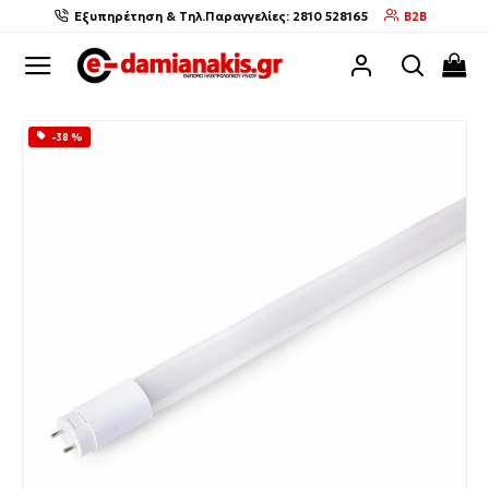
Εξυπηρέτηση & Τηλ.Παραγγελίες: 2810 528165
B2B
-38 %