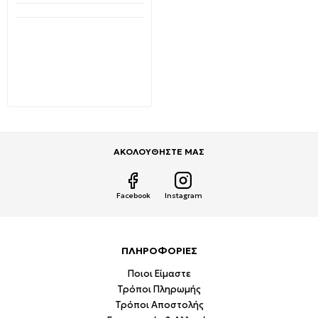
Μη Διαθέσιμο
T8 Λαμπτήρας LED
Φθορίου 22Watt 150cm
Φυσικό λευκό 4000Κ
NANO-PLASTIC VT-
1577SMD V-TAC 6309
6,55€
10,53€
ΑΚΟΛΟΥΘΗΣΤΕ ΜΑΣ
Facebook
Instagram
ΠΛΗΡΟΦΟΡΙΕΣ
Ποιοι Είμαστε
Τρόποι Πληρωμής
Τρόποι Αποστολής