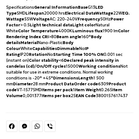
Specifications
General Information
Base
G13
LED
Type
SMD
Lifespan
20000 hrs
Electrical Data
Wattage
22W
EQ.
Wattage
55W
Voltage
AC: 220-240V
Frequency
50Hz
Power
Factor
> 0.5
Light technical data
Light color
Natural
White
Color Temperature
4000K
Luminous flux
1900 lm
Color
Rendering Index CRI
>80
Beam angle
160°
Body
details
Material
Nano-Plastic
Body
Colour
White
Capabilities
Dimmable
No
IP
Rating
IP20
Rotation
No
Starting Time 100% ON
0.001 sec
(instant on)
Color stability
<6
Declared peak intensity in
candelas (cd)
/
On/Off cycles
15000
Working conditions
Not
suitable for use in extreme conditions. Normal working
conditions is -20° +45°
Dimensions
Length
1 500
mm
Diameter
28 mm
Product Data
Order code
6309
Product
code
VT-1577SMD
Items per pack
1
Item Weight
0.265
Item
Volume
0,001377
Items per box
25
EAN Code
3800157617437
Facebook
Messenger
WhatsApp
Viber