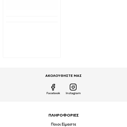
Διαθέσιμο από 1-3 ημέρες
T8 Λαμπτήρας LED
Φθορίου 18Watt 230V
1.20m φυσικό λευκό
4000K NANO-PLASTIC VT-
1277SMD V-TAC 6273
2,39€
10,00€
ΑΚΟΛΟΥΘΗΣΤΕ ΜΑΣ
Facebook
Instagram
ΠΛΗΡΟΦΟΡΙΕΣ
Ποιοι Είμαστε