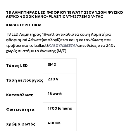
T8 ΛΑΜΠΤΉΡΑΣ LED ΦΘΟΡΊΟΥ 18WATT 230V 1.20M ΦΥΣΙΚΌ
ΛΕΥΚΌ 4000K NANO-PLASTIC VT-1277SMD V-TAC
ΧΑΡΑΚΤΗΡΙΣΤΙΚΆ:
T8 LED Λαμπτήρας 18watt αντικαθιστά κοινή Λαμπτήρα
φθορισμού 46watt(υπολογίζεται και η κατανάλωση που
τραβάει και το ballast)
ΚΑΙ ΣΥΝΔΕΕΤΑΙ
απευθείας στα 240v
χωρίς συστήματα έναυσης (Μ/Σ)
SMD
Τύπος LED
230 V
Τάση λειτουργίας
18 watt
Κατανάλωση
1700 lumens
Φωτεινότητα
4000K
Χρώμα φωτός