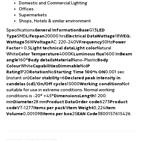
Domestic and Commercial Lighting
Offices
Supermarkets
Shops, Hotels & similar environment
Specifications
General Information
Base
G13
LED
Type
SMD
Lifespan
20000 hrs
Electrical Data
Wattage
18W
EQ.
Wattage
36W
Voltage
AC: 220-240V
Frequency
50Hz
Power
Factor
> 0.5
Light technical data
Light color
Natural
White
Color Temperature
4000K
Luminous flux
1600 lm
Beam
angle
160°
Body details
Material
Nano-Plastic
Body
Colour
White
Capabilities
Dimmable
No
IP
Rating
IP20
Rotation
No
Starting Time 100% ON
0.001 sec
(instant on)
Color stability
<6
Declared peak intensity in
candelas (cd)
/
On/Off cycles
15000
Working conditions
Not
suitable for use in extreme conditions. Normal working
conditions is -20° +45°
Dimensions
Length
1 200
mm
Diameter
28 mm
Product Data
Order code
6273
Product
code
VT-1277
Items per pack
1
Item Weight
0,224
Item
Volume
0,001098
Items per box
25
EAN Code
3800157615426