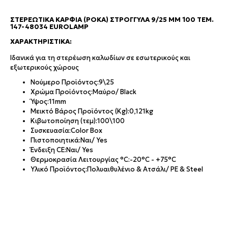
ΣΤΕΡΕΩΤΙΚΆ ΚΑΡΦΙΆ (ΡΌΚΑ) ΣΤΡΟΓΓΥΛΆ 9/25 MM 100 ΤΕΜ.
147-48034 EUROLAMP
XΑΡΑΚΤΗΡΙΣΤΙΚΆ:
Ιδανικά για τη στερέωση καλωδίων σε εσωτερικούς και
εξωτερικούς χώρους
Νούμερο Προϊόντος:
9\25
Χρώμα Προϊόντος:
Μαύρο/ Black
Ύψος:
11mm
Μεικτό Βάρος Προϊόντος (Kg):
0,121kg
Κιβωτοποίηση (τεμ):
100\100
Συσκευασία:
Color Box
Πιστοποιητικά:
Ναι/ Yes
Ένδειξη CE:
Ναι/ Yes
Θερμοκρασία Λειτουργίας °C:
-20°C - +75°C
Υλικό Προϊόντος:
Πολυαιθυλένιο & Ατσάλι/ PE & Steel