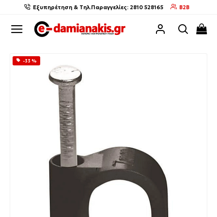
Εξυπηρέτηση & Τηλ.Παραγγελίες: 2810 528165
B2B
-33 %