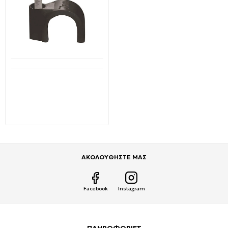
Διαθέσιμο από 1-3 ημέρες
Στερεωτικά καρφιά
(Ρόκα) στρογγυλά 9/25
mm 100 τεμ. 147-48034
EUROLAMP
1,99€
2,97€
ΑΚΟΛΟΥΘΗΣΤΕ ΜΑΣ
Facebook
Instagram