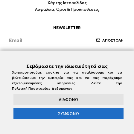
Χάρτης Ιστοσελίδας
Ασφάλεια, Όροι & Προϋποθέσεις
NEWSLETTER
ΑΠΟΣΤΟΛΗ
Έχω διαβάσει και συμφωνώ με την ενότητα
Ασφάλεια, Όροι & Προϋποθέσεις
Σεβόμαστε την ιδιωτικότητά σας
Χρησιμοποιούμε cookies για να αναλύσουμε και να
βελτιώσουμε την εμπειρία σας και να σας παρέχουμε
εξατομικευμένες υπηρεσίες. Δείτε την
Πολιτική Προστασίας Δεδομένων
ΔΙΑΦΩΝΩ
ΣΥΜΦΩΝΩ
e-damianakis.gr © 2026
Powered by
SBZ Systems
&
EMDI Business Management