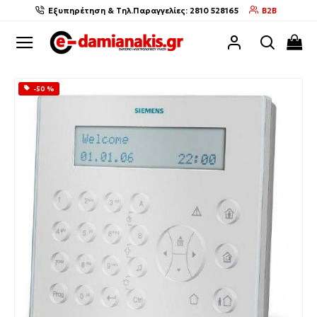
Εξυπηρέτηση & Τηλ.Παραγγελίες: 2810 528165
B2B
-50 %