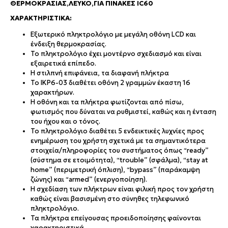
ΘΕΡΜΟΚΡΑΣΊΑΣ,ΛΕΥΚΌ,ΓΙΑ ΠΊΝΑΚΕΣ IC60
ΧΑΡΑΚΤΗΡΙΣΤΙΚΆ:
Εξωτερικό πληκτρολόγιο με μεγάλη οθόνη LCD και
ένδειξη θερμοκρασίας.
Το πληκτρολόγιο έχει μοντέρνο σχεδιασμό και είναι
εξαιρετικά επίπεδο.
Η στιλπνή επιφάνεια, τα διαφανή πλήκτρα
Το IKP6-03 διαθέτει οθόνη 2 γραμμών έκαστη 16
χαρακτήρων.
Η οθόνη και τα πλήκτρα φωτίζονται από πίσω,
φωτισμός που δύναται να ρυθμιστεί, καθώς και η ένταση
του ήχου και ο τόνος.
Το πληκτρολόγιο διαθέτει 5 ενδεικτικές λυχνίες προς
ενημέρωση του χρήστη σχετικά με τα σημαντικότερα
στοιχεία/πληροφορίες του συστήματος όπως “ready”
(σύστημα σε ετοιμότητα), “trouble” (σφάλμα), “stay at
home” (περιμετρική όπλιση), “bypass” (παράκαμψη
ζώνης) και “armed” (ενεργοποίηση).
Η σχεδίαση των πλήκτρων είναι φιλική προς τον χρήστη
καθώς είναι βασισμένη στο σύνηθες τηλεφωνικό
πληκτρολόγιο.
Τα πλήκτρα επείγουσας προειδοποίησης φαίνονται
χαρακτηριστικά.