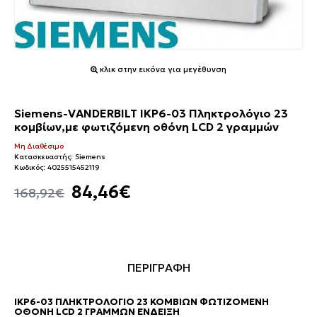
κλικ στην εικόνα για μεγέθυνση
Siemens-VANDERBILT IKP6-03 Πληκτρολόγιο 23
κομβίων,με φωτιζόμενη οθόνη LCD 2 γραμμών
Μη Διαθέσιμο
Κατασκευαστής:
Siemens
Κωδικός:
4025515452119
84,46€
168,92€
ΠΕΡΙΓΡΑΦΗ
IKP6-03 ΠΛΗΚΤΡΟΛΌΓΙΟ 23 ΚΟΜΒΊΩΝ ΦΩΤΙΖΌΜΕΝΗ
ΟΘΌΝΗ LCD 2 ΓΡΑΜΜΏΝ ΈΝΔΕΙΞΗ