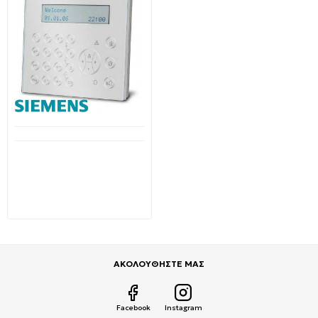
Μη Διαθέσιμο
Siemens-VANDERBILT
IKP6-03 Πληκτρολόγιο 23
κομβίων,με φωτιζόμενη
οθόνη LCD 2 γραμμών
84,46€
168,92€
ΑΚΟΛΟΥΘΗΣΤΕ ΜΑΣ
Facebook
Instagram