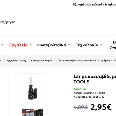
Εξυπηρέτηση πελατών & τηλεφω
Ε
Εργαλεία
Φωτοβολταϊκά
Τεχνολογία
Σπ
α
Εργαλεία Χειρός
Κατσαβίδια Χειρός
Σετ με κατσαβίδι μύτες-καρυδάκια 13 Τεμάχια C22
Σετ με κατσαβίδι 
TOOLS
Διαθέσιμο
Κατασκευαστής:
Fx-tools
Κωδικός:
8718158659712
2,95€
4,89€