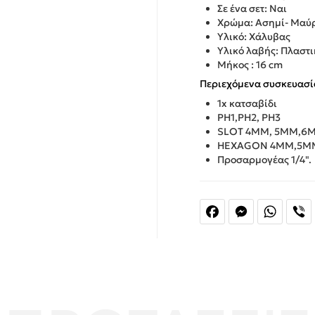
Σε ένα σετ: Ναι
Χρώμα: Ασημί- Μαύ
Υλικό: Χάλυβας
Υλικό λαβής: Πλαστι
Μήκος : 16 cm
Περιεχόμενα συσκευασία
1x κατσαβίδι
PH1,PH2, PH3
SLOT 4MM, 5MM,6
HEXAGON 4MM,5M
Προσαρμογέας 1/4".
Facebook
Messenger
Whats
V