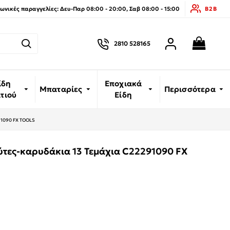
νικές παραγγελίες: Δευ-Παρ 08:00 - 20:00, Σαβ 08:00 - 15:00
B2B
2810 528165
ίδη
Εποχιακά
Μπαταρίες
Περισσότερα
ιτιού
Είδη
291090 FX TOOLS
μύτες-καρυδάκια 13 Τεμάχια C22291090 FX