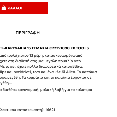
ΚΑΛΆΘΙ
ΠΕΡΙΓΡΑΦΗ
ΕΣ-ΚΑΡΥΔΆΚΙΑ 13 ΤΕΜΆΧΙΑ C22291090 FX TOOLS
ι από τουλάχιστον 13 μέρη, κατασκευασμένα από
έχετε στη διάθεσή σας μια μεγάλη ποικιλία από
 Με το σετ έχετε πολλά διαφορετικά κατσαβίδια,
lips και pozidrive), torx και ένα κλειδί Allen. Τα καπάκια
ορα μεγέθη. Τα κομμάτια και τα καπάκια έρχονται σε
γέθη...
α διαθέτει εργονομική, μαλακή λαβή για το καλύτερο
λακτικού κατασκευαστή): 16621