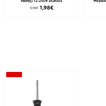
τάσης) 12-250V DL8003
Μεγάλ
1,98€
3,16€
-40 %