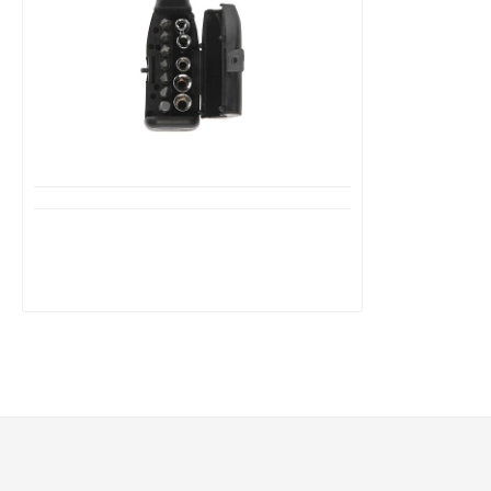
Διαθέσιμο από 1-3 ημέρες
Σετ με κατσαβίδι μύτες-καρυδάκια 13
Τεμάχια C22291090 FX TOOLS
2,95€
4,89€