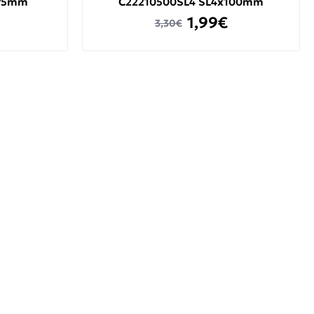
x75mm
C22210500SL4 SL4x100mm
1,99€
3,30€