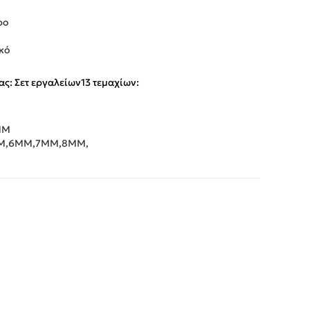
ρο
κό
ς: Σετ εργαλείων13 τεμαχίων:
MM
M,6MM,7MM,8MM,
App
iber