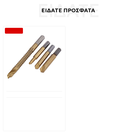
ΕΙΔΑΤΕ ΠΡΟΣΦΑΤΑ
-49 %
Διαθέσιμο από 1-3 ημέρες
Σετ εξολκέων βιδών 4
τεμαχίων τιτανίου HSS-Ti
007891 BENSON Tools HSS
SCREW / REMOVABLE
6,90€
13,40€