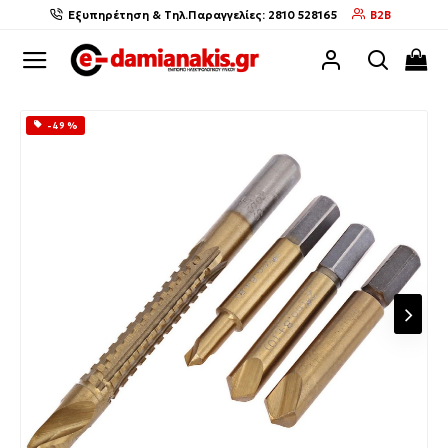
Εξυπηρέτηση & Τηλ.Παραγγελίες: 2810 528165
B2B
-49 %