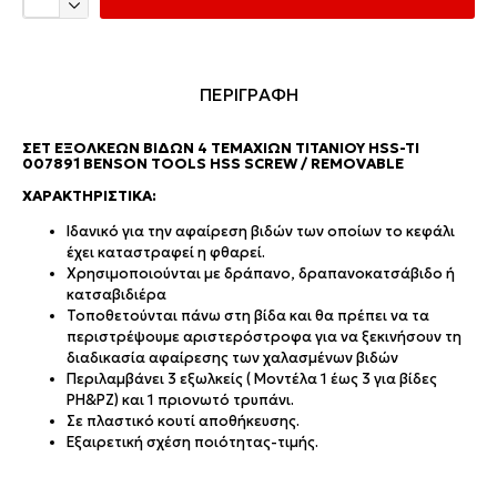
ΠΕΡΙΓΡΑΦΗ
ΣΕΤ ΕΞΟΛΚΈΩΝ ΒΙΔΏΝ 4 ΤΕΜΑΧΊΩΝ ΤΙΤΑΝΊΟΥ HSS-TI
007891 BENSON TOOLS HSS SCREW / REMOVABLE
ΧΑΡΑΚΤΗΡΙΣΤΙΚΆ:
Ιδανικό για την αφαίρεση βιδών των οποίων το κεφάλι
έχει καταστραφεί η φθαρεί.
Χρησιμοποιούνται με δράπανο, δραπανοκατσάβιδο ή
κατσαβιδιέρα
Τοποθετούνται πάνω στη βίδα και θα πρέπει να τα
περιστρέψουμε αριστερόστροφα για να ξεκινήσουν τη
διαδικασία αφαίρεσης των χαλασμένων βιδών
Περιλαμβάνει 3 εξωλκείς ( Μοντέλα 1 έως 3 για βίδες
PH&PZ) και 1 πριονωτό τρυπάνι.
Σε πλαστικό κουτί αποθήκευσης.
Εξαιρετική σχέση ποιότητας-τιμής.