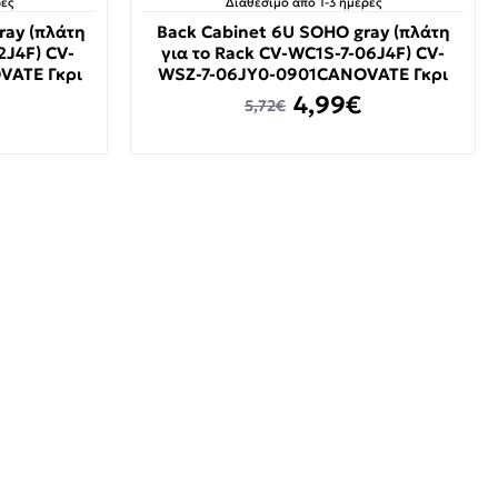
ες
Διαθέσιμο από 1-3 ημέρες
ray (πλάτη
Back Cabinet 6U SOHO gray (πλάτη
2J4F) CV-
για το Rack CV-WC1S-7-06J4F) CV-
VATE Γκρι
WSZ-7-06JY0-0901CANOVATE Γκρι
4,99€
5,72€