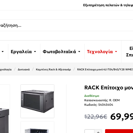
Εξυπηρέτηση πελατών & τηλεφω
Ε
Εργαλεία
Φωτοβολταϊκά
Τεχνολογία
Σπ
χνολογία
Δικτυακά
Καμπίνες Rack & Αξεσουάρ
RACK Επίτοιχο μονό 4U Π54/Β45/Υ28 WME
RACK Επίτοιχο μ
Διαθέσιμο
Κατασκευαστής:
R. OEM
Κωδικός:
54045404
69,9
122,96€