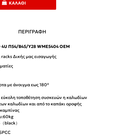
ΚΑΛΆΘΙ
ΠΕΡΙΓΡΑΦΗ
 4U Π54/Β45/Υ28 WME5404 OEM
 racks Δικής μας εισαγωγής
λματίες
ρτα με άνοιγμα εως 180°
α εύκολη τοποθέτηση συσκευών η καλωδίων
 των καλωδίων και από το καπάκι οροφής
 καμπίνας
ου:60kg
5（black）
 SPCC