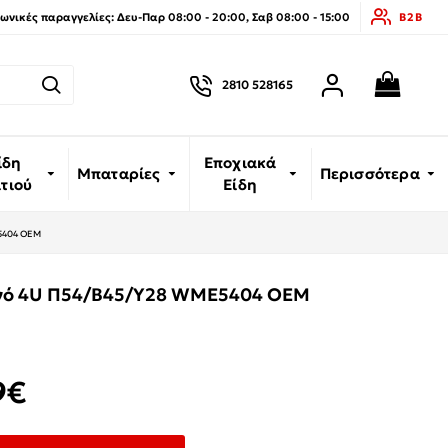
νικές παραγγελίες: Δευ-Παρ 08:00 - 20:00, Σαβ 08:00 - 15:00
B2B
2810 528165
ίδη
Εποχιακά
Μπαταρίες
Περισσότερα
ιτιού
Είδη
5404 OEM
ονό 4U Π54/Β45/Υ28 WME5404 OEM
9€