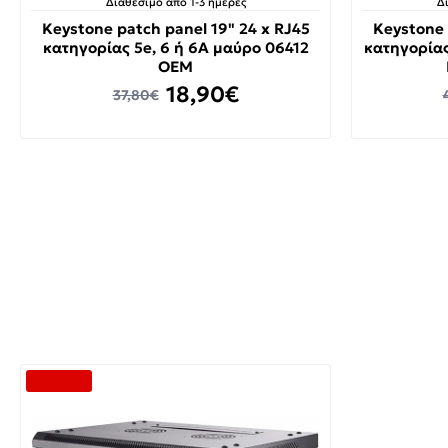
Διαθέσιμο από 1-3 ημέρες
Δ
Keystone patch panel 19" 24 x RJ45
Keystone 
κατηγορίας 5e, 6 ή 6A μαύρο 06412
κατηγορίας
OEM
18,90€
37,80€
-43 %