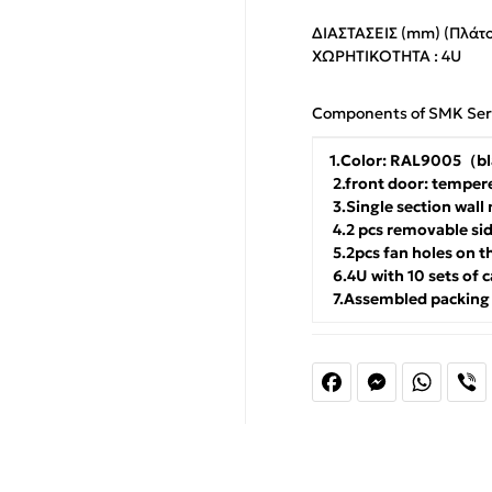
ΔΙΑΣΤΑΣΕΙΣ (mm) (Πλάτος
ΧΩΡΗΤΙΚΟΤΗΤΑ : 4U
Components of SMK Seri
1.Color: RAL9005（b
2.front door: temper
3.Single section wal
4.2 pcs removable sid
5.2pcs fan holes on th
6.4U with 10 sets of 
7.Assembled packin
Facebook
Messenger
Whats
V