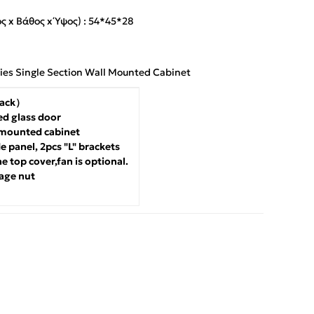
 x Βάθος x Ύψος) : 54*45*28
es Single Section Wall Mounted Cabinet
lack）
ed glass door
l mounted cabinet
e panel, 2pcs "L" brackets
e top cover,fan is optional.
cage nut
g
App
iber