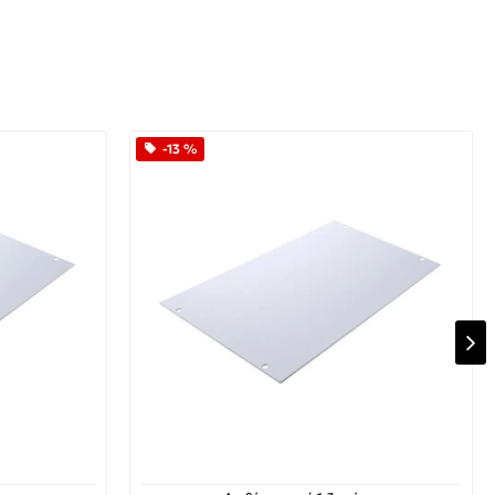
-13 %