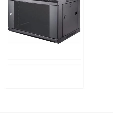
Διαθέσιμο από 1-3 ημέρες
RACK Επίτοιχο μονό 4U Π54/Β45/Υ28
WME5404 OEM
69,99€
122,96€