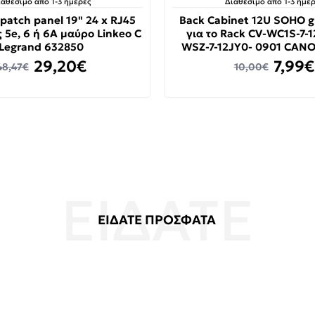
ιαθέσιμο από 1-3 ημέρες
Διαθέσιμο από 1-3 ημέρ
patch panel 19" 24 x RJ45
Back Cabinet 12U SOHO g
 5e, 6 ή 6A μαύρο Linkeo C
για το Rack CV-WC1S-7-1
Legrand 632850
WSZ-7-12JY0- 0901 CANO
29,20€
7,99€
48,47€
10,00€
ΕΙΔΑΤΕ ΠΡΟΣΦΑΤΑ